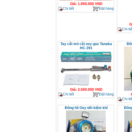
Giá
:
1.950.000
VND
Chi tiết
Đặt hàng
G
Chi tiế
Tay cắt mỏ cắt oxy gas Tanaka
Đồ
HC-391
Giá
:
2.500.000
VND
Chi tiết
Đặt hàng
Chi tiế
Đồng hồ Oxy tiết kiệm khí
Đồng