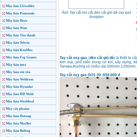
Máy hàn LGwelder
Ảnh Tay cắt mỏ cắt đèn cắt gió đá oxy gas
Máy hàn Panasonic
Acetylen
Máy hàn Hero
Máy hàn Wim
Máy hàn Tân thành
Máy hàn Telwin
Máy hàn KenMax
Máy hàn Feg Gomes
Tay cắt oxy-gas
(
đèn cắt gió đá
) là thiết bị
kim loại, phổ biến trong cơ khí, xây dựng, 
Máy hàn inox
Tanaka,thường có chiều dài 500mm-1200mm, 
Máy hàn rút tôn
Tay cắt oxy gas GO1-30 :650.000 đ
Máy hàn Weldcom
Máy hàn Hyundai
Máy hàn HD Weld
Máy hàn Worldwel
Máy cắt plasma
Máy hàn Hutong
Máy hàn Marller
Máy hàn Bulông