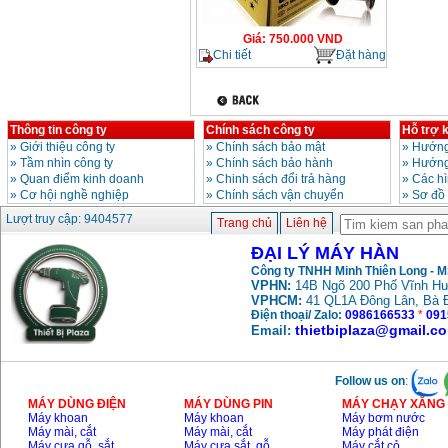
Giá
:
750.000
VND
Chi tiết
Đặt hàng
Thông tin công ty
Chính sách công ty
Hỗ trợ 
»
Giới thiệu công ty
»
Chính sách bảo mật
»
Hướng
»
Tầm nhìn công ty
»
Chính sách bảo hành
»
Hướng
»
Quan điểm kinh doanh
»
Chinh sách đổi trả hàng
»
Các h
»
Cơ hội nghề nghiệp
»
Chính sách vận chuyển
»
Sơ đồ
Lượt truy cập: 9404577
Trang chủ
Liên hệ
ĐẠI LÝ MÁY HÀN
Công ty TNHH Minh Thiên Long - 
VPHN:
14B Ngõ 200 Phố Vĩnh Hư
VPHCM:
41 QL1A Đông Lân, Bà 
Điện thoại/ Zalo:
0986166533
*
091
thietbiplaza@gmail.c
Email:
Follow us on
:
MÁY DÙNG ĐIỆN
MÁY DÙNG PIN
MÁY CHẠY XĂNG 
Máy khoan
Máy khoan
Máy bơm nước
Máy mài, cắt
Máy mài, cắt
Máy phát điện
Máy cưa gỗ, sắt,..
Máy cưa sắt, gỗ,..
Máy cắt cỏ