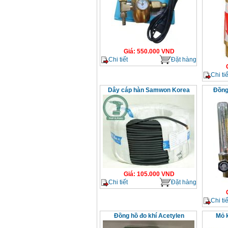
Giá
:
550.000
VND
Chi tiết
Đặt hàng
Chi tiế
Dây cáp hàn Samwon Korea
Đồng
Giá
:
105.000
VND
Chi tiết
Đặt hàng
Chi tiế
Đồng hồ đo khí Acetylen
Mỏ k