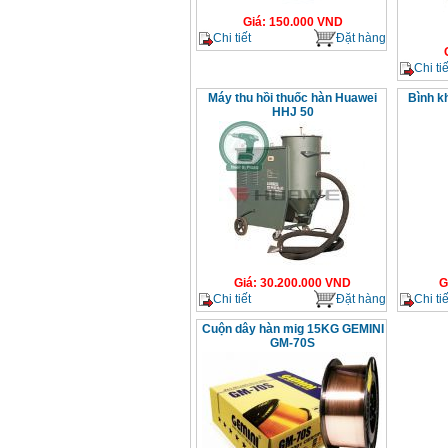
Giá
:
150.000
VND
Chi tiết
Đặt hàng
Chi tiế
Máy thu hồi thuốc hàn Huawei
Bình kh
HHJ 50
Giá
:
30.200.000
VND
G
Chi tiết
Đặt hàng
Chi tiế
Cuộn dây hàn mig 15KG GEMINI
GM-70S