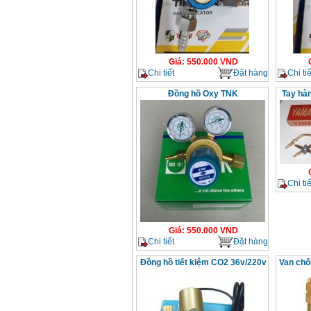
Giá
:
550.000
VND
Chi tiết
Đặt hàng
Chi tiế
Đồng hồ Oxy TNK
Tay hà
Chi tiế
Giá
:
550.000
VND
Chi tiết
Đặt hàng
Đồng hồ tiết kiệm CO2 36v/220v
Van chố