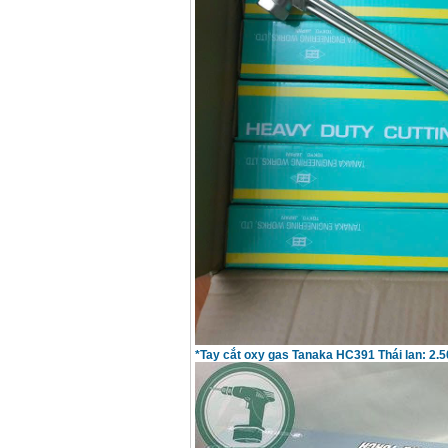
Korea
Giá
:
105000
VND
Máy hàn que điện tử
Jasic ZX7 200E
Giá
:
2800000
VND
Máy hàn tig que Jasic
tig 200A (W223)
Giá
:
6800000
VND
*Tay cắt oxy gas Tanaka HC391 Thái lan: 2.5