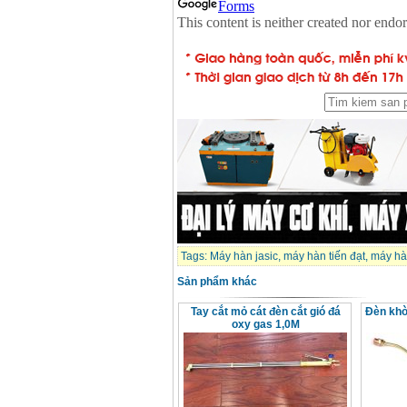
Tags:
Máy hàn jasic
,
máy hàn tiến đạt
,
máy hà
Sản phẩm khác
Tay cắt mỏ cát đèn cắt gió đá
Đèn khò
oxy gas 1,0M