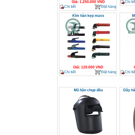
Chi tiế
Giá
:
1.250.000
VND
Chi tiết
Đặt hàng
Kìm hàn kẹp mass
M
Giá
:
120.000
VND
Chi tiết
Đặt hàng
Chi tiế
Mũ hàn chụp đầu
Dây hà