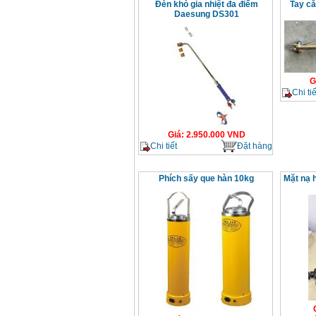
Đèn khò gia nhiệt đa điểm
Tay că
Daesung DS301
G
Chi tiế
Giá
:
2.950.000
VND
Chi tiết
Đặt hàng
Phích sấy que hàn 10kg
Mặt nạ 