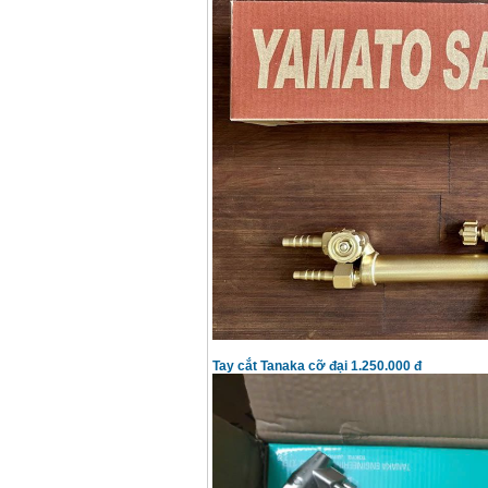
Máy hàn que điện tử
Hồng ký HK 200Z
Giá
:
2770000
VND
Bình khí Co2, chai khí
co2 hàn Mig
Giá
:
1750000
VND
Máy hàn tig nhôm
Hero AFT 300 AC/DC
Giá
:
50500000
VND
Máy hàn que điện tử
KenMax ARC 315
Giá
:
3550000
VND
Tay cắt Tanaka cỡ đại 1.250.000 đ
Máy hàn bấm Hồng
ký HB4KB (4KVA)
Giá
:
14500000
VND
Dây cáp hàn Samwon