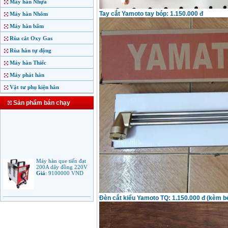
Máy hàn Nhựa
Tay cắt Yamoto tay bóp: 1.150.000 đ
Máy hàn Nhôm
Máy hàn bấm
Rùa cắt Oxy Gas
Rùa hàn tự động
Máy hàn Thiếc
Máy phát hàn
Vật tư phụ kiện hàn
Sản phẩm bán chạy
Máy hàn que tiến đạt
200A dây đồng 220V
Giá
:
9100000
VND
Máy hàn que điện tử
Đèn cắt kiểu Yamoto TQ: 1.150.000 đ (kèm b
Jasic ARC 200 R04
Giá
:
5100000
VND