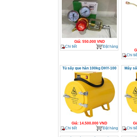
Giá
:
550.000
VND
Chi tiết
Đặt hàng
G
Chi tiế
Tủ sấy que hàn 100kg DHY-100
Máy sấ
Giá
:
14.500.000
VND
Gi
Chi tiết
Đặt hàng
Chi tiế