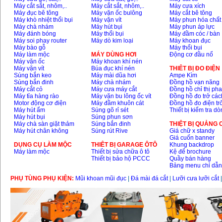
Máy cắt sắt, nhôm,..
Máy cắt sắt, nhôm,..
Máy cưa xích
Máy đục bê tông
Máy vặn ốc bulông
Máy cắt bê tông
Máy khò nhiệt thổi bụi
Máy vặn vít
Máy phun hóa chất
Máy chà nhám
Máy hút bụi
Máy phun áp lực
Máy đánh bóng
Máy thổi bụi
Máy đầm cóc / bàn
Máy soi phay router
Máy dò kim loại
Máy khoan đục
Máy bào gỗ
Máy thổi bụi
Máy làm mộc
MÁY DÙNG HƠI
Động cơ đầu nổ
Máy vặn ốc
Máy khoan khí nén
Máy vặn vít
Búa đục khí nén
THIÊT BỊ ĐO ĐIỆN
Súng bắn keo
Máy mài dũa hơi
Ampe Kìm
Súng bắn đinh
Máy chà nhám
Đồng hồ vạn năng
Máy cắt cỏ
Máy cưa máy cắt
Đồng hồ chỉ thị ph
Máy tỉa hàng rào
Máy vặn bu lông ốc vít
Đồng hồ đo trở các
Motor động cơ điện
Máy đầm khuôn cát
Đồng hồ đo điện tr
Máy hút ẩm
Súng gõ rỉ sét
Thiết bị kiểm tra d
Máy hút bụi
Súng phun sơn
Máy chà sàn giặt thảm
Súng bắn đinh
THIỆT BỊ QUẢNG
Máy hút chân không
Súng rút Rive
Giá chữ x standy
Giá cuốn banner
DỤNG CỤ LÀM MỘC
THIÊT BỊ GARAGE ÔTÔ
Khung backdrop
Máy làm mộc
Thiết bị sửa chữa ô tô
Kệ để brochure
Thiết bị bảo hộ PCCC
Quầy bán hàng
Bảng menu chỉ dẫ
PHỤ TÙNG PHỤ KIỆN:
Mũi khoan mũi đục
|
Đá mài đá cắt
|
Lưỡi cưa lưỡi cắt