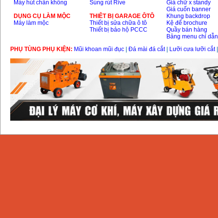
Máy hút chân không
Súng rút Rive
Giá chữ x standy
Giá cuốn banner
DỤNG CỤ LÀM MỘC
THIÊT BỊ GARAGE ÔTÔ
Khung backdrop
Máy làm mộc
Thiết bị sửa chữa ô tô
Kệ để brochure
Thiết bị bảo hộ PCCC
Quầy bán hàng
Bảng menu chỉ dẫ
PHỤ TÙNG PHỤ KIỆN:
Mũi khoan mũi đục
|
Đá mài đá cắt
|
Lưỡi cưa lưỡi cắt