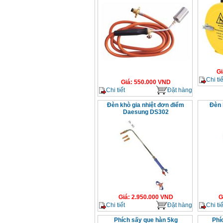
Gi
Chi tiế
Giá
:
550.000
VND
Chi tiết
Đặt hàng
Đèn khò gia nhiệt đơn điểm
Đèn 
Daesung DS302
Giá
:
2.950.000
VND
G
Chi tiết
Đặt hàng
Chi tiế
Phích sấy que hàn 5kg
Phí