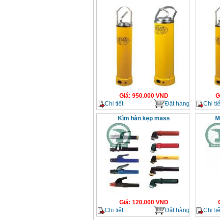
Giá
:
950.000
VND
G
Chi tiết
Đặt hàng
Chi tiế
Kìm hàn kẹp mass
M
Giá
:
120.000
VND
Chi tiết
Đặt hàng
Chi tiế