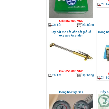
Chi tiế
Giá
:
550.000
VND
Chi tiết
Đặt hàng
Tay cắt mỏ cắt đèn cắt gió đá
Đồng hồ
oxy gas Acetylen
Giá
:
650.000
VND
Chi tiết
Đặt hàng
Chi tiế
Đồng hồ Oxy Gas
Dây c