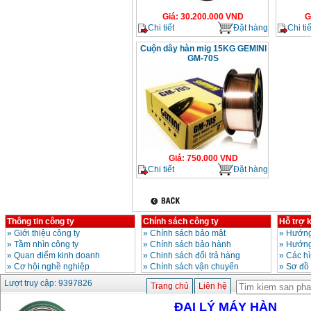
Giá
:
30.200.000
VND
G
Chi tiết
Đặt hàng
Chi tiế
Cuộn dây hàn mig 15KG GEMINI
GM-70S
Giá
:
750.000
VND
Chi tiết
Đặt hàng
Thông tin công ty
Chính sách công ty
Hỗ trợ 
»
Giới thiệu công ty
»
Chính sách bảo mật
»
Hướng
»
Tầm nhìn công ty
»
Chính sách bảo hành
»
Hướng
»
Quan điểm kinh doanh
»
Chinh sách đổi trả hàng
»
Các h
»
Cơ hội nghề nghiệp
»
Chính sách vận chuyển
»
Sơ đồ
Lượt truy cập: 9397826
Trang chủ
Liên hệ
ĐẠI LÝ MÁY HÀN