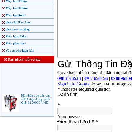
Máy hàn Nhựa
Máy hàn Nhôm
Máy hàn bấm
Rùa cắt Oxy Gas
Rùa hàn tự động
Máy hàn Thiếc
Máy phát hàn
Vật tư phụ kiện hàn
Sản phẩm bán chạy
Máy hàn que tiến đạt
200A dây đồng 220V
Giá
:
9100000
VND
Máy hàn que điện tử
Jasic ARC 200 R04
Giá
:
5100000
VND