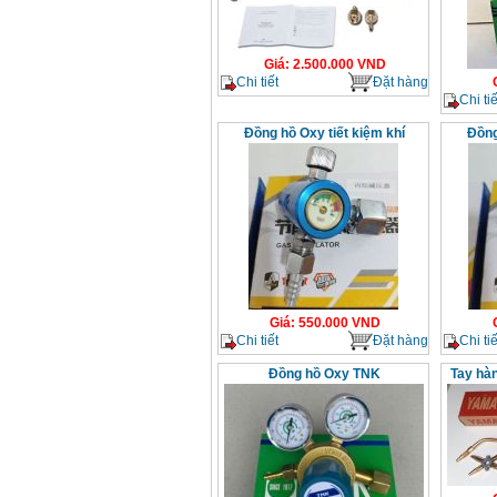
Giá
:
2.500.000
VND
Chi tiết
Đặt hàng
Chi tiế
Đồng hồ Oxy tiết kiệm khí
Đồng
Giá
:
550.000
VND
Chi tiết
Đặt hàng
Chi tiế
Đồng hồ Oxy TNK
Tay hà