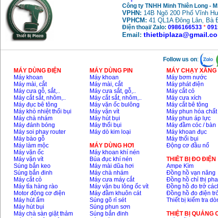
Công ty TNHH Minh Thiên Long - 
VPHN:
14B Ngõ 200 Phố Vĩnh Hư
VPHCM:
41 QL1A Đông Lân, Bà 
Điện thoại/ Zalo:
0986166533
*
091
thietbiplaza@gmail.c
Email:
Follow us on
:
MÁY DÙNG ĐIỆN
MÁY DÙNG PIN
MÁY CHẠY XĂNG 
Máy khoan
Máy khoan
Máy bơm nước
Máy mài, cắt
Máy mài, cắt
Máy phát điện
Máy cưa gỗ, sắt,..
Máy cưa sắt, gỗ,..
Máy cắt cỏ
Máy cắt sắt, nhôm,..
Máy cắt sắt, nhôm,..
Máy cưa xích
Máy đục bê tông
Máy vặn ốc bulông
Máy cắt bê tông
Máy khò nhiệt thổi bụi
Máy vặn vít
Máy phun hóa chất
Máy chà nhám
Máy hút bụi
Máy phun áp lực
Máy đánh bóng
Máy thổi bụi
Máy đầm cóc / bàn
Máy soi phay router
Máy dò kim loại
Máy khoan đục
Máy bào gỗ
Máy thổi bụi
Máy làm mộc
MÁY DÙNG HƠI
Động cơ đầu nổ
Máy vặn ốc
Máy khoan khí nén
Máy vặn vít
Búa đục khí nén
THIÊT BỊ ĐO ĐIỆN
Súng bắn keo
Máy mài dũa hơi
Ampe Kìm
Súng bắn đinh
Máy chà nhám
Đồng hồ vạn năng
Máy cắt cỏ
Máy cưa máy cắt
Đồng hồ chỉ thị ph
Máy tỉa hàng rào
Máy vặn bu lông ốc vít
Đồng hồ đo trở các
Motor động cơ điện
Máy đầm khuôn cát
Đồng hồ đo điện tr
Máy hút ẩm
Súng gõ rỉ sét
Thiết bị kiểm tra d
Máy hút bụi
Súng phun sơn
Máy chà sàn giặt thảm
Súng bắn đinh
THIỆT BỊ QUẢNG