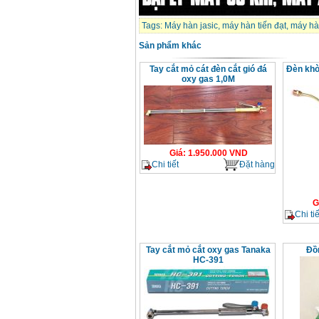
Dây cáp hàn Samwon
Korea
Tags:
Máy hàn jasic
,
máy hàn tiến đạt
,
máy hà
Giá
:
105000
VND
Sản phẩm khác
Tay cắt mỏ cát đèn cắt gió đá
Đèn khò
Máy hàn que điện tử
Jasic ZX7 200E
oxy gas 1,0M
Giá
:
2800000
VND
Máy hàn tig que Jasic
tig 200A (W223)
Giá
:
6800000
VND
Giá
:
1.950.000
VND
Chi tiết
Đặt hàng
G
Chi tiế
Tay cắt mỏ cắt oxy gas Tanaka
Đồ
HC-391