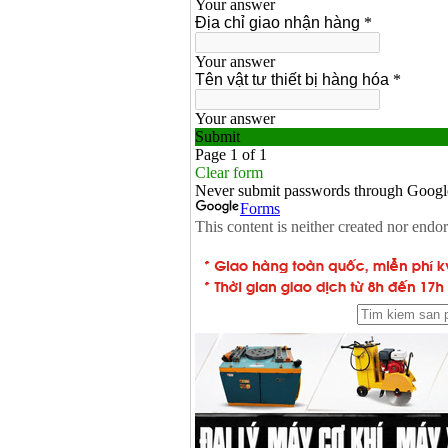
Máy hàn que điện tử
Hồng ký HK 200Z
Giá
:
2770000
VND
Bình khí Co2, chai khí
co2 hàn Mig
Giá
:
1750000
VND
Máy hàn tig nhôm
Hero AFT 300 AC/DC
Giá
:
50500000
VND
Máy hàn que điện tử
KenMax ARC 315
Giá
:
3550000
VND
Máy hàn bấm Hồng
ký HB4KB (4KVA)
Giá
:
14500000
VND