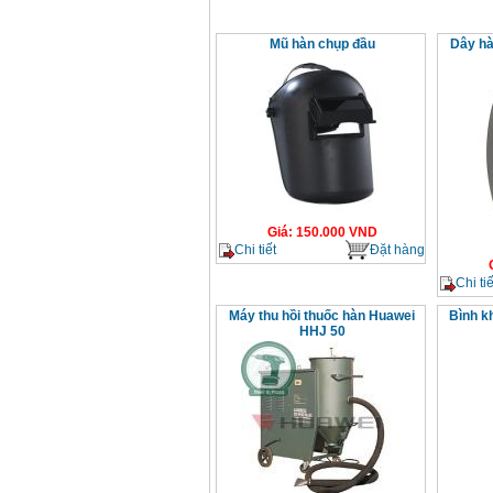
Mũ hàn chụp đầu
Dây hà
Giá
:
150.000
VND
Chi tiết
Đặt hàng
Chi tiế
Máy thu hồi thuốc hàn Huawei
Bình kh
HHJ 50