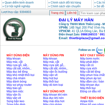
»
Quan điểm kinh doanh
»
Chinh sách đổi trả hàng
»
Các h
»
Cơ hội nghề nghiệp
»
Chính sách vận chuyển
»
Sơ đồ
Máy hàn que điện tử
Lượt truy cập: 9394803
Trang chủ
Liên hệ
Hồng ký HK 200Z
Giá
:
2770000
VND
ĐẠI LÝ MÁY HÀN
Công ty TNHH Minh Thiên Long - 
VPHN:
14B Ngõ 200 Phố Vĩnh Hư
VPHCM:
41 QL1A Đông Lân, Bà 
Bình khí Co2, chai khí
co2 hàn Mig
Điện thoại/ Zalo:
0986166533
*
091
Giá
:
1750000
VND
thietbiplaza@gmail.c
Email:
Follow us on
:
Máy hàn tig nhôm
Hero AFT 300 AC/DC
MÁY DÙNG ĐIỆN
MÁY DÙNG PIN
MÁY CHẠY XĂNG 
Giá
:
50500000
VND
Máy khoan
Máy khoan
Máy bơm nước
Máy mài, cắt
Máy mài, cắt
Máy phát điện
Máy cưa gỗ, sắt,..
Máy cưa sắt, gỗ,..
Máy cắt cỏ
Máy cắt sắt, nhôm,..
Máy cắt sắt, nhôm,..
Máy cưa xích
Máy hàn que điện tử
Máy đục bê tông
Máy vặn ốc bulông
Máy cắt bê tông
KenMax ARC 315
Máy khò nhiệt thổi bụi
Máy vặn vít
Máy phun hóa chất
Giá
:
3550000
VND
Máy chà nhám
Máy hút bụi
Máy phun áp lực
Máy đánh bóng
Máy thổi bụi
Máy đầm cóc / bàn
Máy soi phay router
Máy dò kim loại
Máy khoan đục
Máy bào gỗ
Máy thổi bụi
Máy hàn bấm Hồng
Máy làm mộc
MÁY DÙNG HƠI
Động cơ đầu nổ
ký HB4KB (4KVA)
Máy vặn ốc
Máy khoan khí nén
Giá
:
14500000
VND
Máy vặn vít
Búa đục khí nén
THIÊT BỊ ĐO ĐIỆN
Súng bắn keo
Máy mài dũa hơi
Ampe Kìm
Súng bắn đinh
Máy chà nhám
Đồng hồ vạn năng