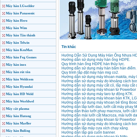
Máy hàn LGwelder
Máy hàn Panasonic
Máy hàn Hero
Máy hàn Wim
Máy hàn Tân thành
Máy hàn Telwin
Tin khác
Máy hàn KenMax
Hướng Dẫn Sử Dụng Máy Hàn Ống Nhựa H
Máy hàn Feg Gomes
Hướng dẫn sử dụng máy hàn ống HDPE.
Quy trình hàn ống HDPE hàn thủy lực.
Máy hàn inox
Hướng dẫn sử dụng máy hàn bấm hàn điểm.
Máy hàn rút tôn
Quy trình lắp đặt máy hàn mig co2.
Hướng dẫn sử dụng máy khoan makita, máy 
Máy hàn Weldcom
Hướng dẫn sử dụng máy đo khoảng cách bo
Hướng dẫn sử dụng máy cắt cỏ, lắp máy cắt 
Máy hàn Hyundai
Hướng dẫn sử dụng máy khoan từ Powerbor
Hướng dẫn sử dụng máy taro tự động KTK.
Máy hàn HD Weld
Hướng dẫn sử dụng máy khoan bàn KTK, LG
Máy hàn Worldwel
Hướng dẫn sử dụng máy khoan bê tông Bo
Hướng dẫn lắp lưỡi dao, lưỡi cắt máy phay 
Máy cắt plasma
Hướng dẫn tháo lưỡi phay macroza, lưỡi cắt
Hướng dẫn mài lưỡi cắt Macroza, mài lưỡi d
Máy hàn Hutong
Huớng dẫn sử dụng máy khoan từ Powerbor
Máy hàn Marller
Hướng dẫn sử dụng máy đo khoảng cách bo
Hướng dẫn lắp máy cưa xích chạy xăng.
Máy hàn Bulông
Hướng dẫn lắp giá cuốn banner.
Hướng dẫn sử dụng máy khoan từ Nitto.