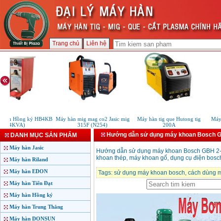
Trang chủ
Liên hệ
 bấm Hồng ký HB4KB
Máy hàn mig mag co2 Jasic mig
Máy hàn tig que Hutong tig
Máy 
(4KVA)
315F (N254)
200A
Hướng dẫn sử dụng máy khoan Bosch 
DANH MỤC SẢN PHẨM
Máy hàn Jasic
Hướng dẫn sử dụng máy khoan Bosch GBH 2-2
khoan thép, máy khoan gố, dụng cụ điện bosc
Máy hàn Riland
Máy hàn EDON
Tags:
sử dụng máy khoan bosch
,
cách dùng 
Máy hàn Tiến Đạt
Máy hàn Hồng ký
Máy hàn Trung Thắng
Máy hàn DONSUN