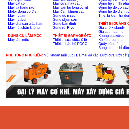
Máy cắt cỏ
Máy cưa máy cắt
Đồng hồ chỉ thị ph
Dây cáp hàn Samwon
Máy tỉa hàng rào
Máy vặn bu lông ốc vít
Đồng hồ đo trở các
Korea
Motor động cơ điện
Máy đầm khuôn cát
Đồng hồ đo điện tr
Giá
:
105000
VND
Máy hút ẩm
Súng gõ rỉ sét
Thiết bị kiểm tra d
Máy hút bụi
Súng phun sơn
Máy chà sàn giặt thảm
Súng bắn đinh
THIỆT BỊ QUẢNG
Máy hút chân không
Súng rút Rive
Giá chữ x standy
Máy hàn que điện tử
Giá cuốn banner
Jasic ZX7 200E
DỤNG CỤ LÀM MỘC
THIÊT BỊ GARAGE ÔTÔ
Khung backdrop
Giá
:
2800000
VND
Máy làm mộc
Thiết bị sửa chữa ô tô
Kệ để brochure
Thiết bị bảo hộ PCCC
Quầy bán hàng
Bảng menu chỉ dẫ
PHỤ TÙNG PHỤ KIỆN:
Mũi khoan mũi đục
|
Đá mài đá cắt
|
Lưỡi cưa lưỡi cắt
Máy hàn tig que Jasic
tig 200A (W223)
Giá
:
6800000
VND