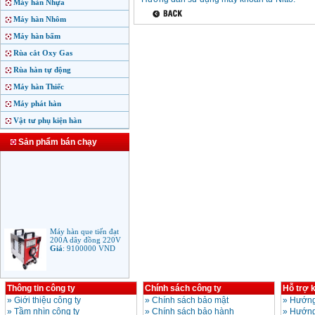
Máy hàn Nhựa
Máy hàn Nhôm
Máy hàn bấm
Rùa cắt Oxy Gas
Rùa hàn tự động
Máy hàn Thiếc
Máy phát hàn
Vật tư phụ kiện hàn
Sản phẩm bán chạy
Máy hàn que tiến đạt
200A dây đồng 220V
Giá
:
9100000
VND
Thông tin công ty
Chính sách công ty
Hỗ trợ 
Máy hàn que điện tử
Jasic ARC 200 R04
»
Giới thiệu công ty
»
Chính sách bảo mật
»
Hướng
Giá
:
5100000
VND
»
Tầm nhìn công ty
»
Chính sách bảo hành
»
Hướng