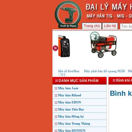
Trang chủ
Liên hệ
Máy hàn que điện tử KenMax
Máy phát hàn hồ quang H200
Máy 
ARC 315
Bình khí 
DANH MỤC SẢN PHẨM
Máy hàn Jasic
Bình k
Máy hàn Riland
Máy hàn EDON
Máy hàn Tiến Đạt
Máy hàn Hồng ký
Máy hàn Trung Thắng
Máy hàn DONSUN