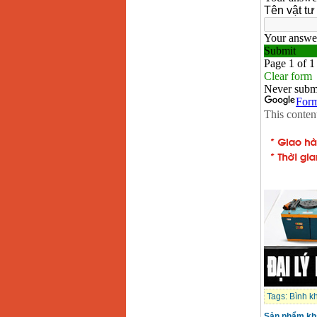
Máy hàn que điện tử
Hồng ký HK 200Z
Giá
:
2770000
VND
Bình khí Co2, chai khí
co2 hàn Mig
Giá
:
1750000
VND
Máy hàn tig nhôm
Hero AFT 300 AC/DC
Giá
:
50500000
VND
Máy hàn que điện tử
KenMax ARC 315
Giá
:
3550000
VND
Máy hàn bấm Hồng
ký HB4KB (4KVA)
Giá
:
14500000
VND
Tags:
Bình kh
Sản phẩm kh