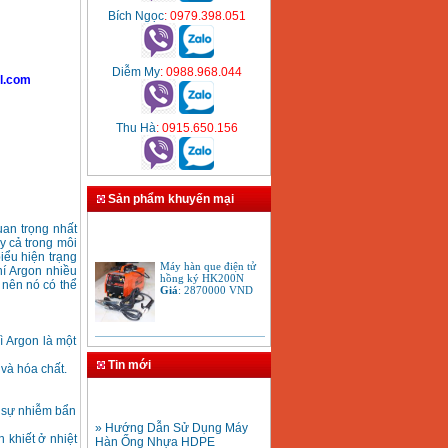
Bích Ngọc
: 0979.398.051
Diễm My
: 0988.968.044
l.com
Thu Hà
: 0915.650.156
Sản phẩm khuyến mại
uan trọng nhất
ay cả trong môi
Máy hàn que điện tử
iểu hiện trạng
hồng ký HK200N
khí Argon nhiều
Giá
:
2870000
VND
 nên nó có thể
Tay cắt mỏ cắt đèn cắt
ì Argon là một
gió đá oxy gas
Acetylen
Tin mới
và hóa chất.
Giá
:
650000
VND
i sự nhiễm bẩn
» Hướng Dẫn Sử Dụng Máy
Hàn Ống Nhựa HDPE
 khiết ở nhiệt
» Hướng dẫn sử dụng máy