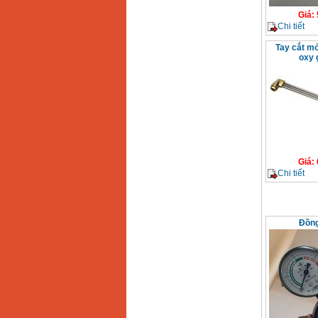
Giá
:
Chi tiết
Tay cắt mỏ
oxy 
Giá
:
Chi tiết
Đồng