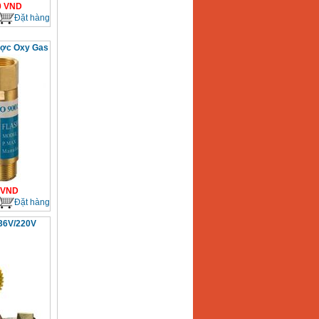
0
VND
Đặt hàng
ược Oxy Gas
VND
Đặt hàng
 36V/220V