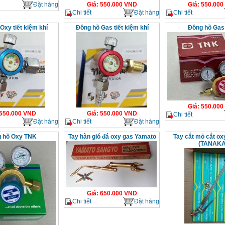
Đặt hàng
Giá
:
550.000
VND
Giá
:
550.000
Chi tiết
Đặt hàng
Chi tiết
Oxy tiết kiệm khí
Đồng hồ Gas tiết kiệm khí
Đồng hồ Gas
Giá
:
550.000
550.000
VND
Giá
:
550.000
VND
Chi tiết
Đặt hàng
Chi tiết
Đặt hàng
 hồ Oxy TNK
Tay hàn gió đá oxy gas Yamato
Tay cắt mỏ cắt o
(TANAKA
Giá
:
650.000
VND
Chi tiết
Đặt hàng