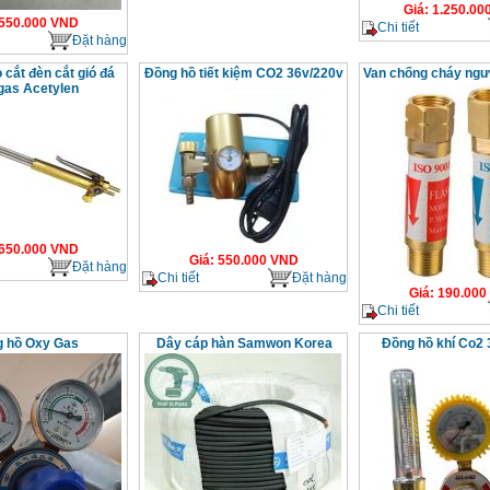
Giá
:
1.250.00
550.000
VND
Chi tiết
Đặt hàng
 cắt đèn cắt gió đá
Đồng hồ tiết kiệm CO2 36v/220v
Van chống cháy ng
gas Acetylen
650.000
VND
Giá
:
550.000
VND
Đặt hàng
Chi tiết
Đặt hàng
Giá
:
190.000
Chi tiết
 hồ Oxy Gas
Dây cáp hàn Samwon Korea
Đồng hồ khí Co2