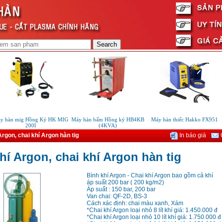
hàn mig Hồng Ký HK MIG
Máy hàn bấm Hồng ký HB4KB
Máy hàn thiếc Hakko FX951
200I
(4KVA)
Argon, chai khí Argon hàn tig
In báo giá
G
hí Argon, chai khí Argon hàn tig
Bình khí Argon - Chai khí Argon bao gồm cả khí
áp suất 200 bar ( 200 kg/m2)
Áp suất : 150 bar, 200 bar
Van chai: QF-2D, BS-3
Cách xác định: chai màu xanh, Xám
*Chai khí Argon loại nhỏ 8 lít khí giá: 1.450.000 đ
*Chai khí Argon loại nhỏ 10 lít khí giá: 1.750.000 đ