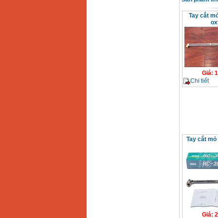
Dây cáp hàn Samwon
Korea
Giá
:
105000
VND
Tay cắt mỏ
ox
Máy hàn que điện tử
Jasic ZX7 200E
Giá
:
2800000
VND
Giá
:
1
Chi tiết
Máy hàn tig que Jasic
tig 200A (W223)
Giá
:
6800000
VND
Tay cắt mỏ
Giá
:
2