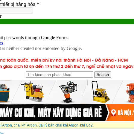
í Argon
,
chai khí Argon
,
đại lý bán chai khí Argon
,
khí Co2
,
ác