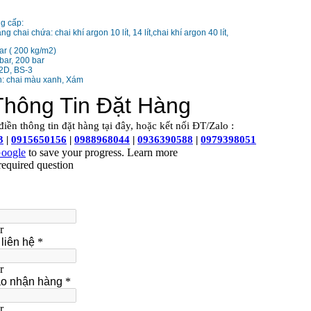
g cấp:
g chai chứa: chai khí argon 10 lít, 14 lít,chai khí argon 40 lít,
ar ( 200 kg/m2)
bar, 200 bar
-2D, BS-3
h: chai màu xanh, Xám