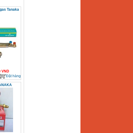
 gas Tanaka
0
VND
Đặt hàng
TANAKA