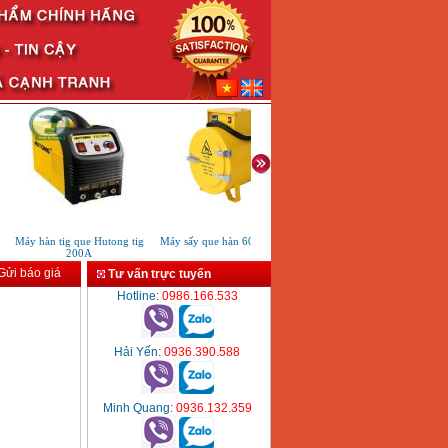
Máy hàn tig que Hutong tig
Máy sấy que hàn 60kg DYH-60
Máy hàn DC inverter Hutong t
200A
200S
ửi báo giá
Tư vấn trực tuyến
Hotline
: 0986.166.533
Hải Yến
: 0936.390.588
Minh Quang
: 0936.132.359