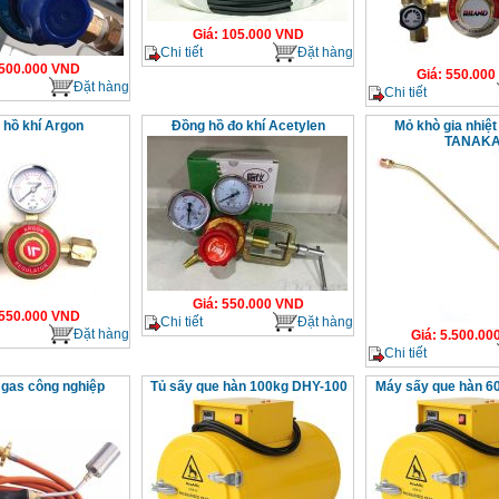
Giá
:
105.000
VND
Chi tiết
Đặt hàng
500.000
VND
Giá
:
550.000
Đặt hàng
Chi tiết
 hồ khí Argon
Đồng hồ đo khí Acetylen
Mỏ khò gia nhiệt
TANAK
Giá
:
550.000
VND
550.000
VND
Chi tiết
Đặt hàng
Đặt hàng
Giá
:
5.500.00
Chi tiết
 gas công nghiệp
Tủ sấy que hàn 100kg DHY-100
Máy sấy que hàn 6