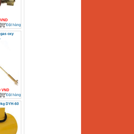
VND
Đặt hàng
 gas oxy
A
0
VND
Đặt hàng
0kg DYH-60