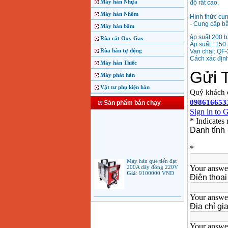
Máy hàn Nhựa
độ rất cao.
Máy hàn Nhôm
Hình thức cun
- Cung cấp bằn
Máy hàn bấm
áp suất 200 b
Rùa cắt Oxy Gas
Áp suất : 150 
Rùa hàn tự động
Van chai: QF
Cách xác địn
Máy hàn Thiếc
Máy phát hàn
Vật tư phụ kiện hàn
Sản phẩm bán chạy
Máy hàn que tiến đạt
200A dây đồng 220V
Giá
:
9100000
VND
Máy hàn que điện tử
Jasic ARC 200 R04
Giá
:
5100000
VND