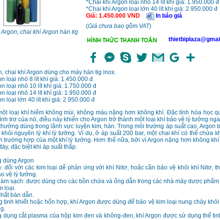
*Chai khí Argon loại nhỏ 14 lít khí giá: 1.950.000 đ
*Chai khí Argon loại lớn 40 lít khí giá: 2.950.000 đ
Giá
:
1.450.000
VND
In báo giá
(
Giá chưa bao gồm VAT
)
 Argon, chai khí Argon hàn tig
thietbiplaza@gmai
n, chai khí Argon dùng cho máy hàn tig inox.
n loại nhỏ 8 lít khí giá: 1.450.000 đ
n loại nhỏ 10 lít khí giá: 1.750.000 đ
n loại nhỏ 14 lít khí giá: 1.950.000 đ
n loại lớn 40 lít khí giá: 2.950.000 đ
một loại khí hiếm không mùi, không màu nặng hơn không khí. Đặc tính hóa học q
tính trơ của nó, điều này khiến cho Argon trở thành một loại khí bảo vệ lý tưởng ng
 thường dùng trong lãnh vực luyện kim, hàn. Trong môi trường áp suất cao, Argon b
h khỏi nguyên lý khí lý tưởng. Ví dụ, ở áp suất 200 bar, một chai khí có thể chứa 
 trường hợp của một khí lý tưởng. Hơn thế nữa, bởi vì Argon nặng hơn không khí
áy, đặc biệt khi áp suất thấp.
 dùng Argon
đối với các kim loại dể phản ứng với khí Nitơ, hoặc cần bảo vệ khỏi khí Nitơ, th
o vệ lý tưởng.
àm sạch: được dùng cho các bồn chứa và ống dẫn trong các nhà máy dược phẩm 
 loại.
ất bán dẫn.
tinh khiết hoặc hổn hợp, khí Argon được dùng để bảo vệ kim loại nung chảy khỏ
g.
g dụng cắt plasma của hộp kim đen và không-đen, khí Argon được sử dụng thể tinh