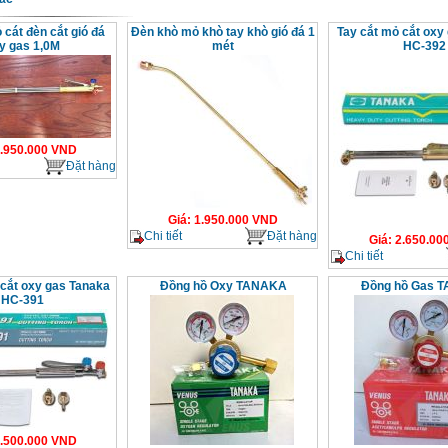
 cát đèn cắt gió đá
Đèn khò mỏ khò tay khò gió đá 1
Tay cắt mỏ cắt oxy
y gas 1,0M
mét
HC-392
.950.000
VND
Đặt hàng
Giá
:
1.950.000
VND
Chi tiết
Đặt hàng
Giá
:
2.650.00
Chi tiết
 cắt oxy gas Tanaka
Đồng hồ Oxy TANAKA
Đồng hồ Gas 
HC-391
.500.000
VND