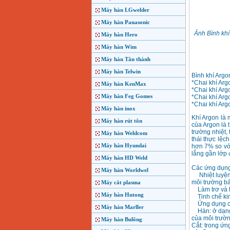
Máy hàn LGwelder
Máy hàn Panasonic
Ảnh Bình khí
Máy hàn Hero
Máy hàn Wim
Máy hàn Tân thành
Máy hàn Telwin
Bình khí Argo
*Chai khí Argo
Máy hàn KenMax
*Chai khí Argo
Máy hàn Feg Gomes
*Chai khí Argo
*Chai khí Argo
Máy hàn inox
Khí Argon là 
Máy hàn rút tôn
của Argon là 
trường nhiệt,
Máy hàn Weldcom
thái thực lệc
Máy hàn Hyundai
hơn 7% so với
lắng gần lớp đ
Máy hàn HD Weld
Các ứng dụng
Máy hàn Worldwel
Nhiệt luyện: 
môi trường bả
Máy cắt plasma
Làm trơ và l
Máy hàn Hutong
Tinh chế kim
Ứng dụng ch
Máy hàn Marller
Hàn: ở dạng 
của môi trườn
Máy hàn Bulông
Cắt: trong ứn