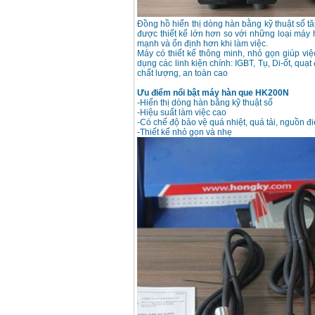
Đồng hồ hiển thị dòng hàn bằng kỹ thuật số tă
Máy hàn que điện tử
được thiết kế lớn hơn so với những loại má
Hồng ký HK 200Z
Giá
:
2770000
VND
mạnh và ổn định hơn khi làm việc.
Máy có thiết kế thông minh, nhỏ gọn giúp vi
dụng các linh kiện chính: IGBT, Tụ, Di-ốt, qu
chất lượng, an toàn cao
Bình khí Co2, chai khí
Ưu điểm nổi bật máy hàn que HK200N
co2 hàn Mig
-Hiển thị dòng hàn bằng kỹ thuật số
Giá
:
1750000
VND
-Hiệu suất làm việc cao
-Có chế độ bảo vệ quá nhiệt, quá tải, nguồn đ
-Thiết kế nhỏ gọn và nhẹ
Máy hàn tig nhôm
Hero AFT 300 AC/DC
Giá
:
50500000
VND
Máy hàn que điện tử
KenMax ARC 315
Giá
:
3550000
VND
Máy hàn bấm Hồng
ký HB4KB (4KVA)
Giá
:
14500000
VND