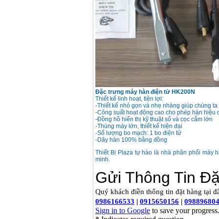
Dây cáp hàn Samwon
Korea
Giá
:
105000
VND
Máy hàn que điện tử
Jasic ZX7 200E
Giá
:
2800000
VND
Máy hàn tig que Jasic
Đặc trưng máy hàn điện tử HK200N
tig 200A (W223)
Thiết kế linh hoạt, tiện lợi:
Giá
:
6800000
VND
-Thiết kế nhỏ gọn và nhẹ nhàng giúp chúng t
-Công suất hoạt động cao cho phép hàn hiệu 
-Đồng hồ hiển thị kỹ thuật số và cọc cắm lớn
-Thùng máy lớn, thiết kế hiện đại
-Số lượng bo mạch: 1 bo điện tử
-Dây hàn 100% bằng đồng
Thiết Bị Plaza tự hào là nhà phân phối máy h
minh.