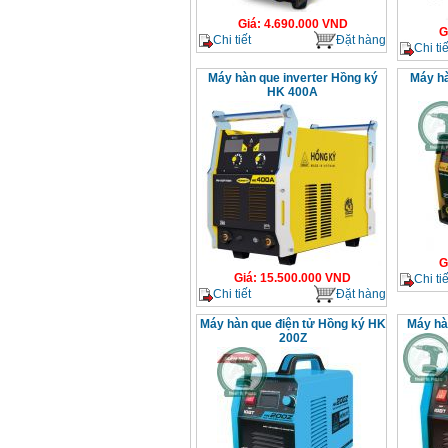
Giá
:
4.690.000
VND
G
Chi tiết
Đặt hàng
Chi tiế
Máy hàn que inverter Hồng ký
Máy hà
HK 400A
G
Giá
:
15.500.000
VND
Chi tiế
Chi tiết
Đặt hàng
Máy hàn que điện tử Hồng ký HK
Máy hà
200Z