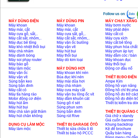
Follow us on
:
MÁY DÙNG ĐIỆN
MÁY DÙNG PIN
MÁY CHẠY XĂNG 
Máy khoan
Máy khoan
Máy bơm nước
Máy mài, cắt
Máy mài, cắt
Máy phát điện
Máy cưa gỗ, sắt,..
Máy cưa sắt, gỗ,..
Máy cắt cỏ
Máy cắt sắt, nhôm,..
Máy cắt sắt, nhôm,..
Máy cưa xích
Máy đục bê tông
Máy vặn ốc bulông
Máy cắt bê tông
Máy khò nhiệt thổi bụi
Máy vặn vít
Máy phun hóa chất
Máy chà nhám
Máy hút bụi
Máy phun áp lực
Máy đánh bóng
Máy thổi bụi
Máy đầm cóc / bàn
Máy soi phay router
Máy dò kim loại
Máy khoan đục
Máy bào gỗ
Máy thổi bụi
Máy làm mộc
MÁY DÙNG HƠI
Động cơ đầu nổ
Máy vặn ốc
Máy khoan khí nén
Máy vặn vít
Búa đục khí nén
THIÊT BỊ ĐO ĐIỆN
Súng bắn keo
Máy mài dũa hơi
Ampe Kìm
Súng bắn đinh
Máy chà nhám
Đồng hồ vạn năng
Máy cắt cỏ
Máy cưa máy cắt
Đồng hồ chỉ thị ph
Máy tỉa hàng rào
Máy vặn bu lông ốc vít
Đồng hồ đo trở các
Motor động cơ điện
Máy đầm khuôn cát
Đồng hồ đo điện tr
Máy hút ẩm
Súng gõ rỉ sét
Thiết bị kiểm tra d
Máy hút bụi
Súng phun sơn
Máy chà sàn giặt thảm
Súng bắn đinh
THIỆT BỊ QUẢNG
Máy hút chân không
Súng rút Rive
Giá chữ x standy
Giá cuốn banner
DỤNG CỤ LÀM MỘC
THIÊT BỊ GARAGE ÔTÔ
Khung backdrop
Máy làm mộc
Thiết bị sửa chữa ô tô
Kệ để brochure
Thiết bị bảo hộ PCCC
Quầy bán hàng
Bảng menu chỉ dẫ