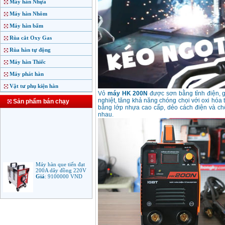
Máy hàn Nhựa
Máy hàn Nhôm
Máy hàn bấm
Rùa cắt Oxy Gas
Rùa hàn tự động
Máy hàn Thiếc
Máy phát hàn
Vật tư phụ kiện hàn
Vỏ
máy HK 200N
được sơn bằng tỉnh điện, 
nghiệt, tăng khả năng chóng chọi với oxi hóa
Sản phẩm bán chạy
bằng lớp nhựa cao cấp, dẻo cách điện và chố
nhau.
Máy hàn que tiến đạt
200A dây đồng 220V
Giá
:
9100000
VND
Máy hàn que điện tử
Jasic ARC 200 R04
Giá
:
5100000
VND