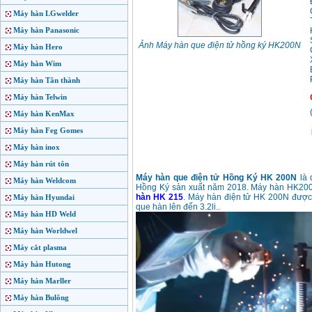
Máy hàn LGwelder
Máy hàn Panasonic
Ảnh Máy hàn que điện tử hồng ký HK200N
Máy hàn Hero
Máy hàn Wim
Máy hàn Tân thành
Máy hàn Telwin
Máy hàn KenMax
Máy hàn Feg Gomes
Máy hàn inox
Máy hàn rút tôn
Máy hàn que điện tử Hồng Ký HK 200N
là 
Máy hàn Weldcom
Hồng Ký sản xuất năm 2018. Máy hàn HK200N
hàn HK 215
. Máy hàn điện tử HK 200N được t
Máy hàn Hyundai
que hàn lên đến 3.2li..
Máy hàn HD Weld
Máy hàn Worldwel
Máy cắt plasma
Máy hàn Hutong
Máy hàn Marller
Máy hàn Bulông