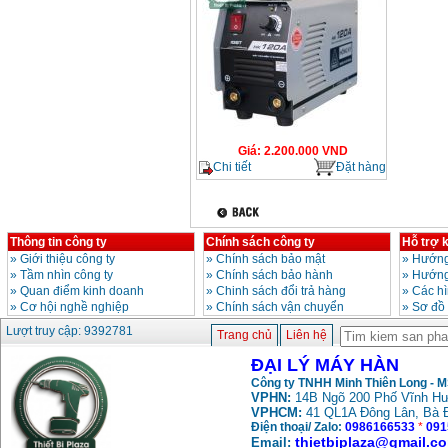
Giá
:
2.200.000
VND
Chi tiết
Đặt hàng
Thông tin công ty
Chính sách công ty
Hỗ trợ 
»
Giới thiệu công ty
»
Chính sách bảo mật
»
Hướng
»
Tầm nhìn công ty
»
Chính sách bảo hành
»
Hướng
»
Quan điểm kinh doanh
»
Chinh sách đổi trả hàng
»
Các h
»
Cơ hội nghề nghiệp
»
Chính sách vận chuyển
»
Sơ đồ
Lượt truy cập: 9392781
Trang chủ
Liên hệ
ĐẠI LÝ MÁY HÀN
Công ty TNHH Minh Thiên Long - 
VPHN:
14B Ngõ 200 Phố Vĩnh Hư
VPHCM:
41 QL1A Đông Lân, Bà 
Điện thoại/ Zalo:
0986166533
*
091
thietbiplaza@gmail.c
Email: