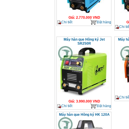
Giá
:
2.770.000
VND
Chi tiết
Đặt hàng
G
Chi tiế
Máy hàn que Hồng ký Jet
Máy hà
SR250R
Chi tiế
Giá
:
3.990.000
VND
Chi tiết
Đặt hàng
Máy hàn que Hồng ký HK 120A