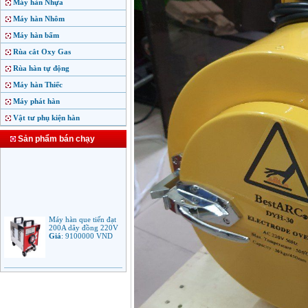
Máy hàn Nhựa
Máy hàn Nhôm
Máy hàn bấm
Rùa cắt Oxy Gas
Rùa hàn tự động
Máy hàn Thiếc
Máy phát hàn
Vật tư phụ kiện hàn
Sản phẩm bán chạy
Máy hàn que tiến đạt
200A dây đồng 220V
Giá
:
9100000
VND
Máy hàn que điện tử
Jasic ARC 200 R04
Giá
:
5100000
VND