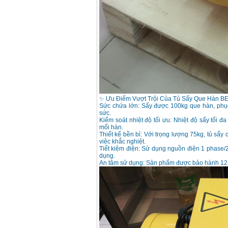
Máy hàn que điện tử
Hồng ký HK 200Z
Giá
:
2770000
VND
Bình khí Co2, chai khí
co2 hàn Mig
Giá
:
1750000
VND
✨ Ưu Điểm Vượt Trội Của Tủ Sấy Que Hàn 
Máy hàn tig nhôm
Sức chứa lớn: Sấy được 100kg que hàn, phục v
Hero AFT 300 AC/DC
Giá
:
50500000
VND
sức.
Kiểm soát nhiệt độ tối ưu: Nhiệt độ sấy tối
mối hàn.
Thiết kế bền bỉ: Với trọng lượng 75kg, tủ sấy
việc khắc nghiệt.
Máy hàn que điện tử
Tiết kiệm điện: Sử dụng nguồn điện 1 phase/2
KenMax ARC 315
Giá
:
3550000
VND
dụng.
An tâm sử dụng: Sản phẩm được bảo hành 12 t
Máy hàn bấm Hồng
ký HB4KB (4KVA)
Giá
:
14500000
VND