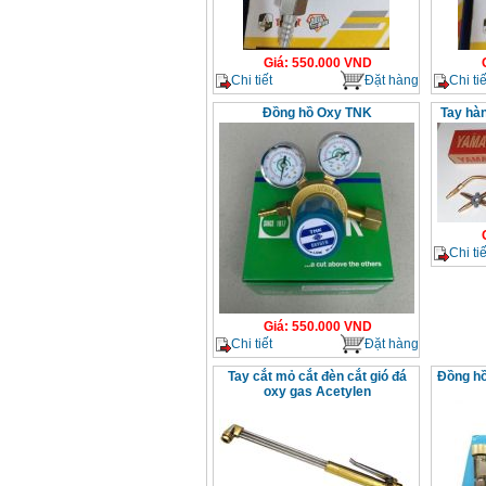
Giá
:
550.000
VND
Chi tiết
Đặt hàng
Chi tiế
Đồng hồ Oxy TNK
Tay hà
Chi tiế
Giá
:
550.000
VND
Chi tiết
Đặt hàng
Tay cắt mỏ cắt đèn cắt gió đá
Đồng hồ
oxy gas Acetylen