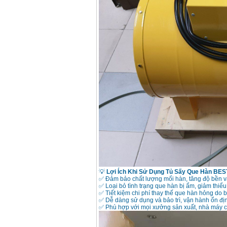
Dây cáp hàn Samwon
Korea
Giá
:
105000
VND
Máy hàn que điện tử
Jasic ZX7 200E
Giá
:
2800000
VND
Máy hàn tig que Jasic
tig 200A (W223)
Giá
:
6800000
VND
💡
Lợi Ích Khi Sử Dụng Tủ Sấy Que Hàn BE
✅ Đảm bảo chất lượng mối hàn, tăng độ bền và 
✅ Loại bỏ tình trạng que hàn bị ẩm, giảm thiểu 
✅ Tiết kiệm chi phí thay thế que hàn hỏng do
✅ Dễ dàng sử dụng và bảo trì, vận hành ổn định
✅ Phù hợp với mọi xưởng sản xuất, nhà máy c