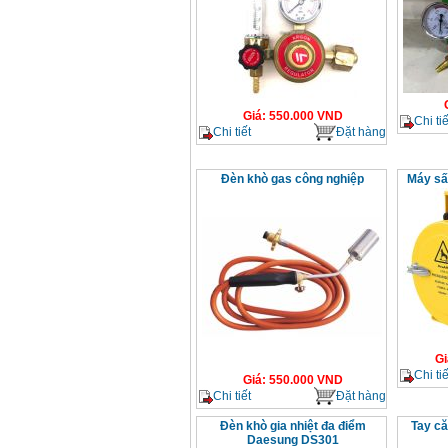
Giá
:
550.000
VND
Chi tiế
Chi tiết
Đặt hàng
Đèn khò gas công nghiệp
Máy sấ
Gi
Chi tiế
Giá
:
550.000
VND
Chi tiết
Đặt hàng
Đèn khò gia nhiệt đa điểm
Tay că
Daesung DS301