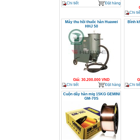
Chi tiết
Đặt hàng
Chi tiế
Máy thu hồi thuốc hàn Huawei
Bình kh
HHJ 50
Giá
:
30.200.000
VND
G
Chi tiết
Đặt hàng
Chi tiế
Cuộn dây hàn mig 15KG GEMINI
GM-70S