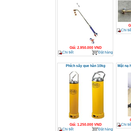
G
Chi tiế
Giá
:
2.950.000
VND
Chi tiết
Đặt hàng
Phích sấy que hàn 10kg
Mặt nạ 
Chi tiế
Giá
:
1.250.000
VND
Chi tiết
Đặt hàng