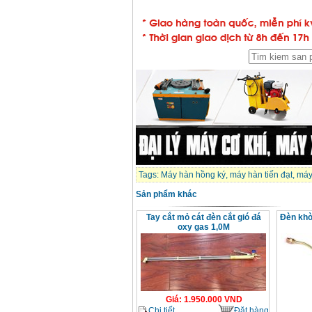
Tags:
Máy hàn hồng ký
,
máy hàn tiến đạt
,
máy
Sản phẩm khác
Tay cắt mỏ cát đèn cắt gió đá
Đèn khò
oxy gas 1,0M
Giá
:
1.950.000
VND
Chi tiết
Đặt hàng