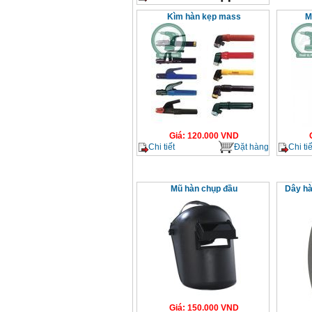
Kìm hàn kẹp mass
M
Giá
:
120.000
VND
Chi tiết
Đặt hàng
Chi tiế
Mũ hàn chụp đầu
Dây hà
Giá
:
150.000
VND