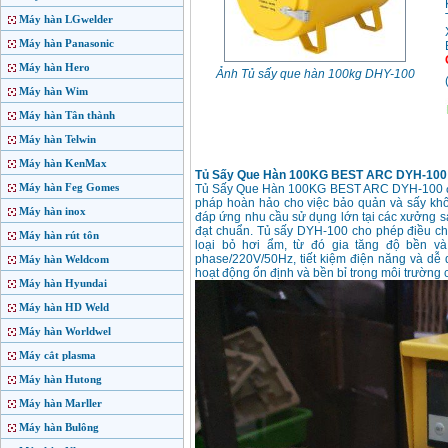
Máy hàn LGwelder
Máy hàn Panasonic
Máy hàn Hero
Ảnh Tủ sấy que hàn 100kg DHY-100
Máy hàn Wim
Máy hàn Tân thành
Máy hàn Telwin
Máy hàn KenMax
Tủ Sấy Que Hàn 100KG BEST ARC DYH-100
Máy hàn Feg Gomes
Tủ Sấy Que Hàn 100KG BEST ARC DYH-100 đến
pháp hoàn hảo cho việc bảo quản và sấy khô
Máy hàn inox
đáp ứng nhu cầu sử dụng lớn tại các xưởng s
đạt chuẩn. Tủ sấy DYH-100 cho phép điều chỉ
Máy hàn rút tôn
loại bỏ hơi ẩm, từ đó gia tăng độ bền v
phase/220V/50Hz, tiết kiệm điện năng và dễ 
Máy hàn Weldcom
hoạt động ổn định và bền bỉ trong môi trường 
Máy hàn Hyundai
Máy hàn HD Weld
Máy hàn Worldwel
Máy cắt plasma
Máy hàn Hutong
Máy hàn Marller
Máy hàn Bulông