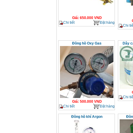
Giá
:
650.000
VND
Chi tiết
Đặt hàng
Chi tiế
Đồng hồ Oxy Gas
Dây c
Chi tiế
Giá
:
500.000
VND
Chi tiết
Đặt hàng
Đồng hồ khí Argon
Đồn