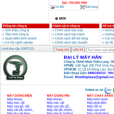
Giá
:
750.000
VND
Chi tiết
Đặt hàng
Thông tin công ty
Chính sách công ty
Hỗ trợ 
»
Giới thiệu công ty
»
Chính sách bảo mật
»
Hướng
»
Tầm nhìn công ty
»
Chính sách bảo hành
»
Hướng
»
Quan điểm kinh doanh
»
Chinh sách đổi trả hàng
»
Các h
»
Cơ hội nghề nghiệp
»
Chính sách vận chuyển
»
Sơ đồ
Lượt truy cập: 9397123
Trang chủ
Liên hệ
ĐẠI LÝ MÁY HÀN
Công ty TNHH Minh Thiên Long - 
VPHN:
14B Ngõ 200 Phố Vĩnh Hư
VPHCM:
41 QL1A Đông Lân, Bà 
Điện thoại/ Zalo:
0986166533
*
091
thietbiplaza@gmail.c
Email:
Follow us on
:
MÁY DÙNG ĐIỆN
MÁY DÙNG PIN
MÁY CHẠY XĂNG 
Máy khoan
Máy khoan
Máy bơm nước
Máy mài, cắt
Máy mài, cắt
Máy phát điện
Máy cưa gỗ, sắt,..
Máy cưa sắt, gỗ,..
Máy cắt cỏ
Máy cắt sắt, nhôm,..
Máy cắt sắt, nhôm,..
Máy cưa xích
Máy đục bê tông
Máy vặn ốc bulông
Máy cắt bê tông