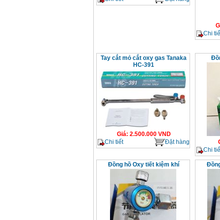
G
Chi tiế
Tay cắt mỏ cắt oxy gas Tanaka
Đồ
HC-391
Giá
:
2.500.000
VND
Chi tiết
Đặt hàng
Chi tiế
Đồng hồ Oxy tiết kiệm khí
Đồng