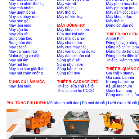
Máy khò nhiệt thổi bụi
Máy vặn vít
Máy phun hóa chất
Máy chà nhám
Máy hút bụi
Máy phun áp lực
Máy đánh bóng
Máy thổi bụi
Máy đầm cóc / bàn
Máy soi phay router
Máy dò kim loại
Máy khoan đục
Máy bào gỗ
Máy thổi bụi
Máy làm mộc
MÁY DÙNG HƠI
Động cơ đầu nổ
Máy vặn ốc
Máy khoan khí nén
Máy vặn vít
Búa đục khí nén
THIÊT BỊ ĐO ĐIỆN
Súng bắn keo
Máy mài dũa hơi
Ampe Kìm
Súng bắn đinh
Máy chà nhám
Đồng hồ vạn năng
Máy cắt cỏ
Máy cưa máy cắt
Đồng hồ chỉ thị ph
Máy tỉa hàng rào
Máy vặn bu lông ốc vít
Đồng hồ đo trở các
Motor động cơ điện
Máy đầm khuôn cát
Đồng hồ đo điện tr
Máy hút ẩm
Súng gõ rỉ sét
Thiết bị kiểm tra d
Máy hút bụi
Súng phun sơn
Máy chà sàn giặt thảm
Súng bắn đinh
THIỆT BỊ QUẢNG
Máy hút chân không
Súng rút Rive
Giá chữ x standy
Giá cuốn banner
DỤNG CỤ LÀM MỘC
THIÊT BỊ GARAGE ÔTÔ
Khung backdrop
Máy làm mộc
Thiết bị sửa chữa ô tô
Kệ để brochure
Thiết bị bảo hộ PCCC
Quầy bán hàng
Bảng menu chỉ dẫ
PHỤ TÙNG PHỤ KIỆN:
Mũi khoan mũi đục
|
Đá mài đá cắt
|
Lưỡi cưa lưỡi cắt