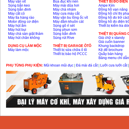
Máy vặn vít
Búa đục khí nén
THIÊT BỊ ĐO ĐIỆN
Súng bắn keo
Máy mài dũa hơi
Ampe Kìm
Dây cáp hàn Samwon
Súng bắn đinh
Máy chà nhám
Đồng hồ vạn năng
Korea
Máy cắt cỏ
Máy cưa máy cắt
Đồng hồ chỉ thị ph
Giá
:
105000
VND
Máy tỉa hàng rào
Máy vặn bu lông ốc vít
Đồng hồ đo trở các
Motor động cơ điện
Máy đầm khuôn cát
Đồng hồ đo điện tr
Máy hút ẩm
Súng gõ rỉ sét
Thiết bị kiểm tra d
Máy hút bụi
Súng phun sơn
Máy hàn que điện tử
Máy chà sàn giặt thảm
Súng bắn đinh
THIỆT BỊ QUẢNG
Jasic ZX7 200E
Máy hút chân không
Súng rút Rive
Giá chữ x standy
Giá
:
2800000
VND
Giá cuốn banner
DỤNG CỤ LÀM MỘC
THIÊT BỊ GARAGE ÔTÔ
Khung backdrop
Máy làm mộc
Thiết bị sửa chữa ô tô
Kệ để brochure
Thiết bị bảo hộ PCCC
Quầy bán hàng
Máy hàn tig que Jasic
Bảng menu chỉ dẫ
tig 200A (W223)
Giá
:
6800000
VND
PHỤ TÙNG PHỤ KIỆN:
Mũi khoan mũi đục
|
Đá mài đá cắt
|
Lưỡi cưa lưỡi cắt