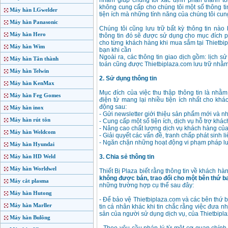
nhằm giúp chúng tôi xác định phần thanh t
không cung cấp cho chúng tôi một số thông t
Máy hàn LGwelder
tiện ích mà những tính năng của chúng tôi cun
Máy hàn Panasonic
Chúng tôi cũng lưu trữ bất kỳ thông tin nào
Máy hàn Hero
thông tin đó sẽ được sử dụng cho mục đích p
cho từng khách hàng khi mua sắm tại Thietbip
Máy hàn Wim
bạn khi cần
Ngoài ra, các thông tin giao dịch gồm: lịch s
Máy hàn Tân thành
toán cũng được Thietbiplaza.com lưu trữ nhằm
Máy hàn Telwin
2. Sử dụng thông tin
Máy hàn KenMax
Mục đích của việc thu thập thông tin là nhằ
Máy hàn Feg Gomes
điện tử mang lại nhiều tiện ích nhất cho khá
động sau:
Máy hàn inox
- Gửi newsletter giới thiệu sản phẩm mới và 
Máy hàn rút tôn
- Cung cấp một số tiện ích, dịch vụ hỗ trợ khá
- Nâng cao chất lượng dịch vụ khách hàng của
Máy hàn Weldcom
- Giải quyết các vấn đề, tranh chấp phát sinh 
- Ngăn chặn những hoạt động vi phạm pháp lu
Máy hàn Hyundai
Máy hàn HD Weld
3. Chia sẻ thông tin
Máy hàn Worldwel
Thiết Bị Plaza biết rằng thông tin về khách hà
không được bán, trao đổi cho một bên thứ b
Máy cắt plasma
những trường hợp cụ thể sau đây:
Máy hàn Hutong
- Để bảo vệ Thietbiplaza.com và các bên thứ b
Máy hàn Marller
tin cá nhân khác khi tin chắc rằng việc đưa nh
sản của người sử dụng dịch vụ, của Thietbipl
Máy hàn Bulông