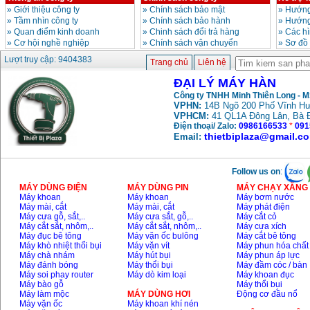
»
Giới thiệu công ty
»
Chính sách bảo mật
»
Hướng
»
Tầm nhìn công ty
»
Chính sách bảo hành
»
Hướng
»
Quan điểm kinh doanh
»
Chinh sách đổi trả hàng
»
Các h
Máy hàn que điện tử
Hồng ký HK 200Z
»
Cơ hội nghề nghiệp
»
Chính sách vận chuyển
»
Sơ đồ
Giá
:
2770000
VND
Lượt truy cập: 9404383
Trang chủ
Liên hệ
ĐẠI LÝ MÁY HÀN
Bình khí Co2, chai khí
Công ty TNHH Minh Thiên Long - 
co2 hàn Mig
VPHN:
14B Ngõ 200 Phố Vĩnh Hư
Giá
:
1750000
VND
VPHCM:
41 QL1A Đông Lân, Bà 
Điện thoại/ Zalo:
0986166533
*
091
thietbiplaza@gmail.c
Email:
Máy hàn tig nhôm
Hero AFT 300 AC/DC
Giá
:
50500000
VND
Follow us on
:
MÁY DÙNG ĐIỆN
MÁY DÙNG PIN
MÁY CHẠY XĂNG 
Máy khoan
Máy khoan
Máy bơm nước
Máy mài, cắt
Máy mài, cắt
Máy phát điện
Máy hàn que điện tử
Máy cưa gỗ, sắt,..
Máy cưa sắt, gỗ,..
Máy cắt cỏ
KenMax ARC 315
Máy cắt sắt, nhôm,..
Máy cắt sắt, nhôm,..
Máy cưa xích
Giá
:
3550000
VND
Máy đục bê tông
Máy vặn ốc bulông
Máy cắt bê tông
Máy khò nhiệt thổi bụi
Máy vặn vít
Máy phun hóa chất
Máy chà nhám
Máy hút bụi
Máy phun áp lực
Máy đánh bóng
Máy thổi bụi
Máy đầm cóc / bàn
Máy hàn bấm Hồng
Máy soi phay router
Máy dò kim loại
Máy khoan đục
ký HB4KB (4KVA)
Máy bào gỗ
Máy thổi bụi
Giá
:
14500000
VND
Máy làm mộc
MÁY DÙNG HƠI
Động cơ đầu nổ
Máy vặn ốc
Máy khoan khí nén