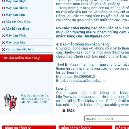
- Theo yêu cầu pháp l‎ý từ một cơ quan chính 
Máy hàn Nhựa
hợp nhằm tuân theo các yêu cầu pháp l‎ý
Máy hàn Nhôm
- Trong những trường hợp còn lại, chúng tôi s
tin cho một bên thứ ba và thông tin này chỉ 
Máy hàn bấm
Hàng. VD: các chương trình khuyến mãi có sự h
các thông tin giao nhận cần thiết cho các đơn 
Rùa cắt Oxy Gas
Nó chắc chắn không bao gồm việc bán, chia 
Rùa hàn tự động
mục đích thương mại vi phạm những cam kế
Máy hàn Thiếc
khách hàng của Thietbiplaza.com
Máy phát hàn
4. Bảo mật thông tin khách hàng
Chúng tôi cũng cam kết không cố ‎‎ý tiết lộ t
Vật tư phụ kiện hàn
của Thietbiplaza. com vì mục đích thương m
chiếu theo Chính sách bảo mật thông tin khác
Sản phẩm bán chạy
Thiết Bị Plaza nhấn mạnh rằng chúng tôi rất
thông tin cá nhân nên trong trường hợp bạn c
tôi, vui lòng liên hệ:
Điện thoại: 04.39965613
Email: thietbiplaza@gmail.com
Lưu ‎ ý:
Chính sách bảo mật thông tin khách
Máy hàn que tiến đạt
http://www.thietbiplaza.com . Nó không bao 
200A dây đồng 220V
có liên kết tại Thietbiplaza.com. Chúng tôi đề
Giá
:
9100000
VND
bảo mật thông tin khách hàng của những webs
Máy hàn que điện tử
Jasic ARC 200 R04
Giá
:
5100000
VND
Thông tin công ty
Chính sách công ty
Hỗ trợ 