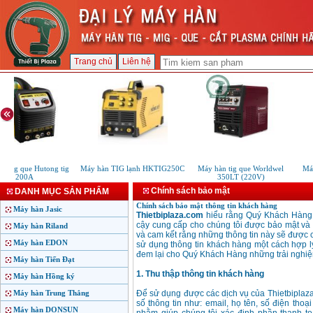
Trang chủ
Liên hệ
n tig que Hutong tig
Máy hàn TIG lạnh HKTIG250C
Máy hàn tig que Worldwel
Máy
200A
350LT (220V)
Chính sách bảo mật
DANH MỤC SẢN PHẨM
Chính sách bảo mật thông tin khách hàng
Máy hàn Jasic
Thietbiplaza.com
hiểu rằng Quý Khách Hàng r
cậy cung cấp cho chúng tôi được bảo mật và s
Máy hàn Riland
và cam kết rằng những thông tin này sẽ được c
Máy hàn EDON
sử dụng thông tin khách hàng một cách hợp l
đem lại cho Quý Khách Hàng những trải nghiệm
Máy hàn Tiến Đạt
1. Thu thập thông tin khách hàng
Máy hàn Hồng ký
Máy hàn Trung Thắng
Để sử dụng được các dịch vụ của Thietbiplaz
số thông tin như: email, họ tên, số điện thoạ
Máy hàn DONSUN