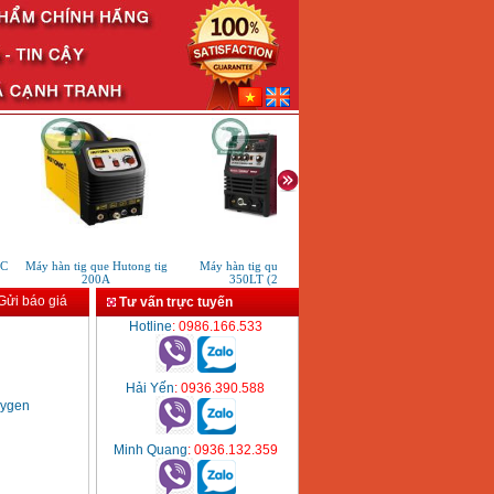
Máy hàn tig que Hutong tig
Máy hàn tig que Worldwel
Máy hàn que điện tử KenM
200A
350LT (220V)
ARC400
ửi báo giá
Tư vấn trực tuyến
Hotline
: 0986.166.533
Hải Yến
: 0936.390.588
xygen
Minh Quang
: 0936.132.359