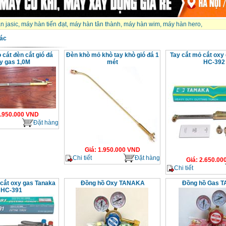
n jasic
,
máy hàn tiến đạt
,
máy hàn tân thành
,
máy hàn wim
,
máy hàn hero
,
ác
 cát đèn cắt gió đá
Đèn khò mỏ khò tay khò gió đá 1
Tay cắt mỏ cắt oxy
y gas 1,0M
mét
HC-392
.950.000
VND
Đặt hàng
Giá
:
1.950.000
VND
Chi tiết
Đặt hàng
Giá
:
2.650.00
Chi tiết
 cắt oxy gas Tanaka
Đồng hồ Oxy TANAKA
Đồng hồ Gas 
HC-391