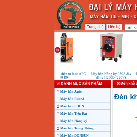
Trang chủ
Liên hệ
Máy hàn que điện tử Jasic ARC
Máy hàn Hồng ký 250A dây
Má
200 R04
đồng H250D (220V)
Đèn khò 
DANH MỤC SẢN PHẨM
Máy hàn Jasic
Đèn k
Máy hàn Riland
Máy hàn EDON
Máy hàn Tiến Đạt
Máy hàn Hồng ký
Máy hàn Trung Thắng
Máy hàn DONSUN