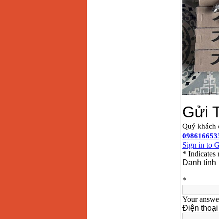
Dây cáp hàn Samwon
Korea
Giá
:
105000
VND
Máy hàn que điện tử
Jasic ZX7 200E
Giá
:
2800000
VND
Máy hàn tig que Jasic
tig 200A (W223)
Giá
:
6800000
VND