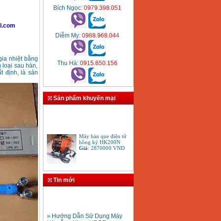
Bích Ngọc
: 0979.398.051
l.com
Diễm My
: 0988.968.044
gia nhiệt bằng
Thu Hà
: 0915.650.156
 loại sau hàn,
t định, là sản
Sản phẩm khuyến mại
Máy hàn que điện tử
hồng ký HK200N
Giá
:
2870000
VND
Tay cắt mỏ cắt đèn cắt
gió đá oxy gas
Tin mới
Acetylen
Giá
:
650000
VND
» Hướng Dẫn Sử Dụng Máy
Hàn Ống Nhựa HDPE