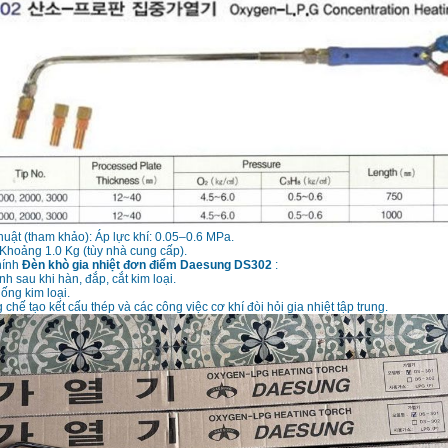
huật (tham khảo): Áp lực khí: 0.05–0.6 MPa.
Khoảng 1.0 Kg (tùy nhà cung cấp).
hính
Đèn khò gia nhiệt đơn điểm Daesung DS302
:
h sau khi hàn, đắp, cắt kim loại.
ống kim loại.
chế tạo kết cấu thép và các công việc cơ khí đòi hỏi gia nhiệt tập trung.