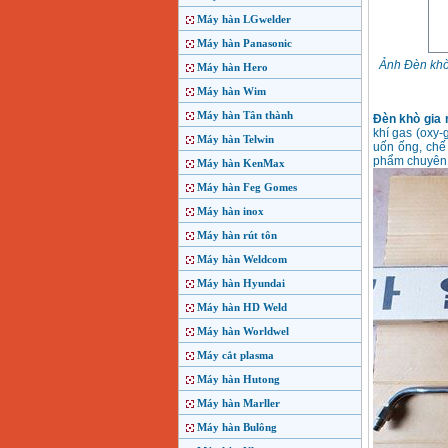
Máy hàn LGwelder
Máy hàn Panasonic
Ảnh Đèn khò
Máy hàn Hero
Máy hàn Wim
Máy hàn Tân thành
Đèn khò gia
khí gas (oxy-
Máy hàn Telwin
uốn ống, chế
phẩm chuyên d
Máy hàn KenMax
Máy hàn Feg Gomes
Máy hàn inox
Máy hàn rút tôn
Máy hàn Weldcom
Máy hàn Hyundai
Máy hàn HD Weld
Máy hàn Worldwel
Máy cắt plasma
Máy hàn Hutong
Máy hàn Marller
Máy hàn Bulông