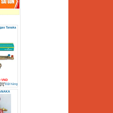
 gas Tanaka
0
VND
Đặt hàng
TANAKA