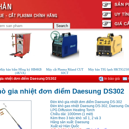
y hàn bấm Hồng ký HB4KB
Máy cắt Plasma Riland CUT
Máy hàn TIG lạnh HKTIG250C
(4KVA)
60CT
gia nhiệt đơn điểm Daesung DS302
In báo giá
G
hò gia nhiệt đơn điểm Daesung DS302
Đèn khò gia nhiệt đơn điểm Daesung DS-302
Đèn khò gas nhiệt Daesung DS-302, Daesung O
LPG Diffusion Heating Torch
Chiều dài: 1000mm (1 mét)
Kèm theo 3 béc khò: số 1, 2 và 3
Hãng sản xuất: Daesung
Xuất xứ Hàn Quốc