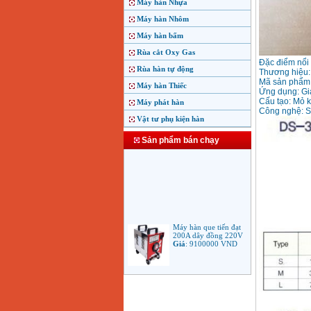
Máy hàn Nhựa
Máy hàn Nhôm
Máy hàn bấm
Rùa cắt Oxy Gas
Đặc điểm nổi
Rùa hàn tự động
Thương hiệu:
Mã sản phẩm:
Máy hàn Thiếc
Ứng dụng: Gia
Cấu tạo: Mỏ 
Máy phát hàn
Công nghệ: Sử
Vật tư phụ kiện hàn
Sản phẩm bán chạy
Máy hàn que tiến đạt
200A dây đồng 220V
Giá
:
9100000
VND
Máy hàn que điện tử
Jasic ARC 200 R04
Giá
:
5100000
VND