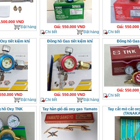
.500.000
VND
Đặt hàng
Giá
:
550.000
VND
Giá
:
550.000
Chi tiết
Đặt hàng
Chi tiết
Oxy tiết kiệm khí
Đồng hồ Gas tiết kiệm khí
Đồng hồ Gas
Giá
:
550.000
550.000
VND
Giá
:
550.000
VND
Chi tiết
Đặt hàng
Chi tiết
Đặt hàng
 hồ Oxy TNK
Tay hàn gió đá oxy gas Yamato
Tay cắt mỏ cắt o
(TANAKA