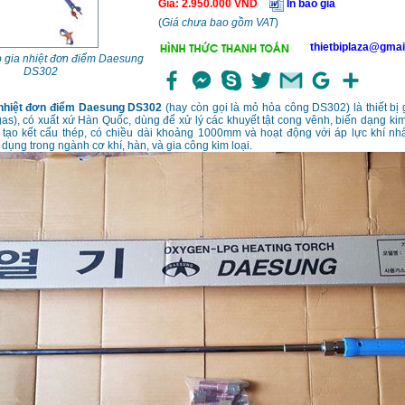
Giá
:
2.950.000
VND
In báo giá
(
Giá chưa bao gồm VAT
)
thietbiplaza@gmai
 gia nhiệt đơn điểm Daesung
DS302
 nhiệt đơn điểm Daesung DS302
(hay còn gọi là mỏ hỏa công DS302) là thiết bị 
gas), có xuất xứ Hàn Quốc, dùng để xử lý các khuyết tật cong vênh, biến dạng kim
 tạo kết cấu thép, có chiều dài khoảng 1000mm và hoạt động với áp lực khí nhấ
ụng trong ngành cơ khí, hàn, và gia công kim loại.