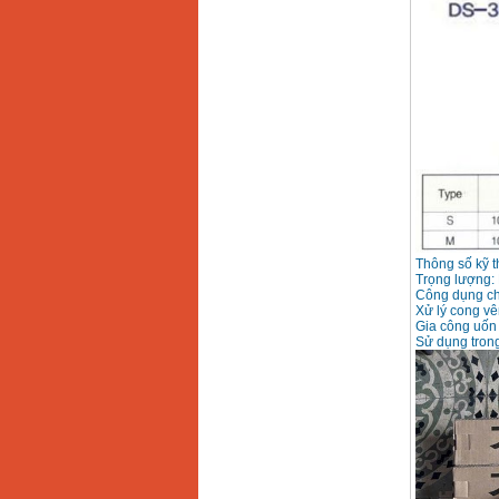
Máy hàn que điện tử
Hồng ký HK 200Z
Giá
:
2770000
VND
Bình khí Co2, chai khí
co2 hàn Mig
Giá
:
1750000
VND
Máy hàn tig nhôm
Hero AFT 300 AC/DC
Giá
:
50500000
VND
Thông số kỹ t
Trọng lượng: 
Công dụng c
Xử lý cong vên
Máy hàn que điện tử
Gia công uốn 
KenMax ARC 315
Sử dụng trong 
Giá
:
3550000
VND
Máy hàn bấm Hồng
ký HB4KB (4KVA)
Giá
:
14500000
VND