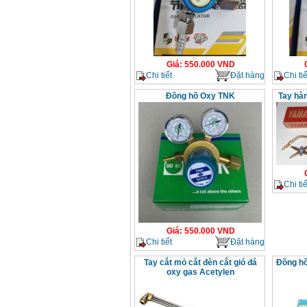
Giá
:
550.000
VND
Chi tiết
Đặt hàng
Chi tiế
Đồng hồ Oxy TNK
Tay hà
Chi tiế
Giá
:
550.000
VND
Chi tiết
Đặt hàng
Tay cắt mỏ cắt đèn cắt gió đá
Đồng hồ
oxy gas Acetylen