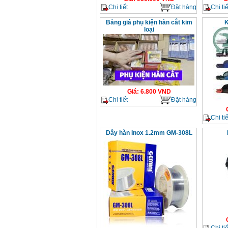
Chi tiết
Đặt hàng
Chi tiế
Bảng giá phụ kiện hàn cắt kim
K
loại
Giá
:
6.800
VND
Chi tiết
Đặt hàng
Chi tiế
Dây hàn Inox 1.2mm GM-308L
Chi tiế