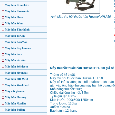
Máy hàn LGwelder
Máy hàn Panasonic
Ảnh Máy thu hồi thuốc hàn Huawei HHJ 50
Máy hàn Hero
Máy hàn Wim
Máy hàn Tân thành
Máy hàn Telwin
Máy hàn KenMax
Máy hàn Feg Gomes
Máy hàn inox
Máy hàn rút tôn
Máy hàn Weldcom
Máy thu hồi thuốc hàn Huawei HHJ 50 giá rẻ
Máy hàn Hyundai
Thông số kỹ thuật:
Máy thu hồi thuốc hàn Huawei HHJ50
Máy hàn HD Weld
Máy có thể tự động tái chế thuốc sau khi hàn 
Máy hàn Worldwel
gắn vào ống hấp thụ của máy hàn hồ quang để 
Khả nảng thu hồi: 50kg
Máy cắt plasma
Chiều dài ống thu hồi: 3.5m
Tỷ lệ giữ lại: 100%
Máy hàn Hutong
Kích thước: 900x500x1250mm
Trọng lượng 110kg
Máy hàn Marller
Xuất xứ: china
Máy hàn Bulông
Bảo hành: 12 tháng