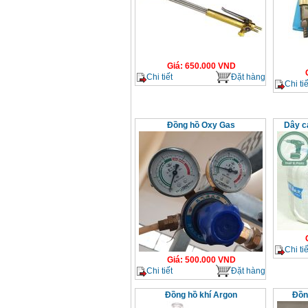
Giá
:
650.000
VND
Chi tiết
Đặt hàng
Chi tiế
Đồng hồ Oxy Gas
Dây c
Chi tiế
Giá
:
500.000
VND
Chi tiết
Đặt hàng
Đồng hồ khí Argon
Đồn