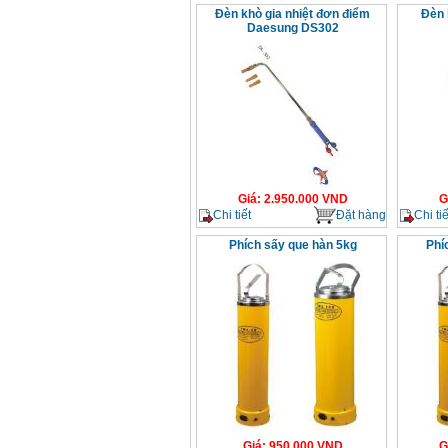
Đèn khò gia nhiệt đơn điểm
Đèn 
Daesung DS302
Giá
:
2.950.000
VND
G
Chi tiết
Đặt hàng
Chi tiế
Phích sấy que hàn 5kg
Phí
Giá
:
950.000
VND
G