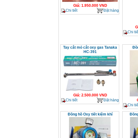
Dây cáp hàn Samwon
Giá
:
1.950.000
VND
Korea
Giá
:
105000
VND
Chi tiết
Đặt hàng
G
Máy hàn que điện tử
Chi tiế
Jasic ZX7 200E
Giá
:
2800000
VND
Tay cắt mỏ cắt oxy gas Tanaka
Đồ
HC-391
Máy hàn tig que Jasic
tig 200A (W223)
Giá
:
6800000
VND
Giá
:
2.500.000
VND
Chi tiết
Đặt hàng
Chi tiế
Đồng hồ Oxy tiết kiệm khí
Đồng