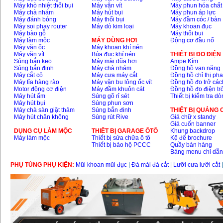
Máy khò nhiệt thổi bụi
Máy vặn vít
Máy phun hóa chất
Máy chà nhám
Máy hút bụi
Máy phun áp lực
Máy đánh bóng
Máy thổi bụi
Máy đầm cóc / bàn
Máy soi phay router
Máy dò kim loại
Máy khoan đục
Máy bào gỗ
Máy thổi bụi
Máy làm mộc
MÁY DÙNG HƠI
Động cơ đầu nổ
Máy vặn ốc
Máy khoan khí nén
Máy vặn vít
Búa đục khí nén
THIÊT BỊ ĐO ĐIỆN
Súng bắn keo
Máy mài dũa hơi
Ampe Kìm
Súng bắn đinh
Máy chà nhám
Đồng hồ vạn năng
Máy cắt cỏ
Máy cưa máy cắt
Đồng hồ chỉ thị ph
Máy tỉa hàng rào
Máy vặn bu lông ốc vít
Đồng hồ đo trở các
Motor động cơ điện
Máy đầm khuôn cát
Đồng hồ đo điện tr
Máy hút ẩm
Súng gõ rỉ sét
Thiết bị kiểm tra d
Máy hút bụi
Súng phun sơn
Máy chà sàn giặt thảm
Súng bắn đinh
THIỆT BỊ QUẢNG
Máy hút chân không
Súng rút Rive
Giá chữ x standy
Giá cuốn banner
DỤNG CỤ LÀM MỘC
THIÊT BỊ GARAGE ÔTÔ
Khung backdrop
Máy làm mộc
Thiết bị sửa chữa ô tô
Kệ để brochure
Thiết bị bảo hộ PCCC
Quầy bán hàng
Bảng menu chỉ dẫ
PHỤ TÙNG PHỤ KIỆN:
Mũi khoan mũi đục
|
Đá mài đá cắt
|
Lưỡi cưa lưỡi cắt