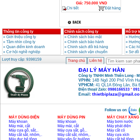
Giá
:
750.000
VND
Chi tiết
Đặt hàng
Thông tin công ty
Chính sách công ty
Hỗ trợ 
»
Giới thiệu công ty
»
Chính sách bảo mật
»
Hướng
»
Tầm nhìn công ty
»
Chính sách bảo hành
»
Hướng
»
Quan điểm kinh doanh
»
Chinh sách đổi trả hàng
»
Các h
»
Cơ hội nghề nghiệp
»
Chính sách vận chuyển
»
Sơ đồ
Lượt truy cập: 9398159
Trang chủ
Liên hệ
ĐẠI LÝ MÁY HÀN
Công ty TNHH Minh Thiên Long - 
VPHN:
14B Ngõ 200 Phố Vĩnh Hư
VPHCM:
41 QL1A Đông Lân, Bà 
Điện thoại/ Zalo:
0986166533
*
091
thietbiplaza@gmail.c
Email:
Follow us on
:
MÁY DÙNG ĐIỆN
MÁY DÙNG PIN
MÁY CHẠY XĂNG 
Máy khoan
Máy khoan
Máy bơm nước
Máy mài, cắt
Máy mài, cắt
Máy phát điện
Máy cưa gỗ, sắt,..
Máy cưa sắt, gỗ,..
Máy cắt cỏ
Máy cắt sắt, nhôm,..
Máy cắt sắt, nhôm,..
Máy cưa xích
Máy đục bê tông
Máy vặn ốc bulông
Máy cắt bê tông