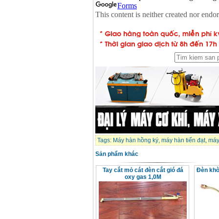
Máy hàn que điện tử
Hồng ký HK 200Z
Giá
:
2770000
VND
Bình khí Co2, chai khí
co2 hàn Mig
Giá
:
1750000
VND
Máy hàn tig nhôm
Hero AFT 300 AC/DC
Giá
:
50500000
VND
Tags:
Máy hàn hồng ký
,
máy hàn tiến đạt
,
máy
Máy hàn que điện tử
KenMax ARC 315
Giá
:
3550000
VND
Sản phẩm khác
Tay cắt mỏ cát đèn cắt gió đá
Đèn khò
oxy gas 1,0M
Máy hàn bấm Hồng
ký HB4KB (4KVA)
Giá
:
14500000
VND