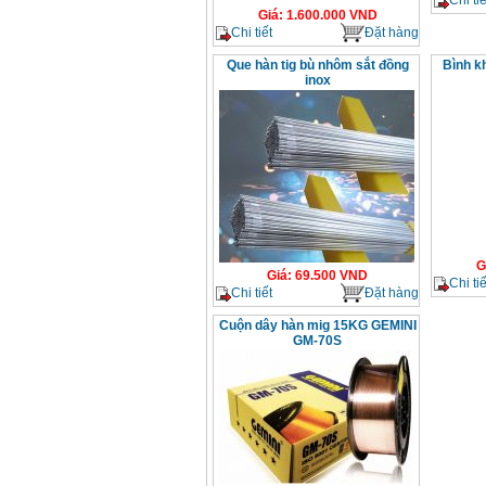
Giá
:
1.600.000
VND
Chi tiết
Đặt hàng
Que hàn tig bù nhôm sắt đồng
Bình kh
inox
G
Giá
:
69.500
VND
Chi tiế
Chi tiết
Đặt hàng
Cuộn dây hàn mig 15KG GEMINI
GM-70S