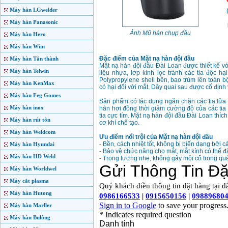
Máy hàn LGwelder
Máy hàn Panasonic
Ảnh Mũ hàn chụp đầu
Máy hàn Hero
Máy hàn Wim
Đặc điểm của Mặt nạ hàn đội đầu
Máy hàn Tân thành
Mặt nạ hàn đội đầu Đài Loan được thiết kế v
Máy hàn Telwin
liệu nhựa, lớp kính lọc tránh các tia độc 
Polypropylene shell bền, bao trùm lên toàn b
Máy hàn KenMax
có hại đối với mắt. Dây quai sau được cố định
Máy hàn Feg Gomes
Sản phẩm có tác dụng ngăn chặn các tia lửa 
Máy hàn inox
hàn hơi đồng thời giảm cường độ của các tia s
tia cực tím. Mặt nạ hàn đội đầu Đài Loan thí
Máy hàn rút tôn
cơ khí chế tạo.
Máy hàn Weldcom
Ưu điểm nổi trội của Mặt nạ hàn đội đầu
- Bền, cách nhiệt tốt, không bị biến dạng bởi c
Máy hàn Hyundai
- Bảo vệ chức năng cho mắt, mắt kính có thể đẩy
Máy hàn HD Weld
- Trọng lượng nhẹ, không gây mỏi cổ trong quá
Máy hàn Worldwel
Máy cắt plasma
Máy hàn Hutong
Máy hàn Marller
Máy hàn Bulông