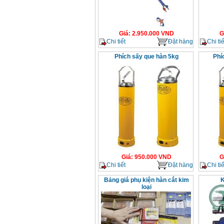
Giá
:
2.950.000
VND
G
Chi tiết
Đặt hàng
Chi tiế
Phích sấy que hàn 5kg
Phí
Giá
:
950.000
VND
G
Chi tiết
Đặt hàng
Chi tiế
Bảng giá phụ kiện hàn cắt kim
K
loại