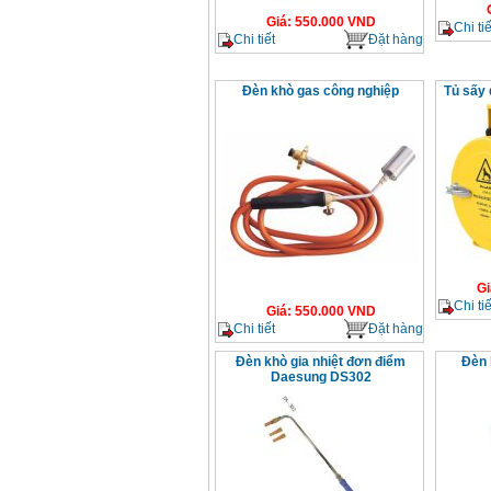
Giá
:
550.000
VND
Chi tiế
Chi tiết
Đặt hàng
Đèn khò gas công nghiệp
Tủ sấy
Gi
Chi tiế
Giá
:
550.000
VND
Chi tiết
Đặt hàng
Đèn khò gia nhiệt đơn điểm
Đèn 
Daesung DS302