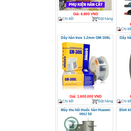
Giá
:
6.800
VND
Chi tiết
Đặt hàng
Chi tiế
Dây hàn Inox 1.2mm GM-308L
Dây hà
Giá
:
1.600.000
VND
Chi tiết
Đặt hàng
Chi tiế
Máy thu hồi thuốc hàn Huawei
Bình kh
HHJ 50