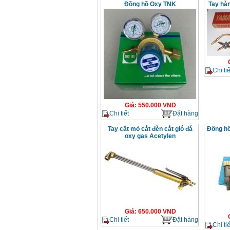
Đồng hồ Oxy TNK
Tay hà
Chi tiế
Giá
:
550.000
VND
Chi tiết
Đặt hàng
Tay cắt mỏ cắt đèn cắt gió đá
Đồng hồ
oxy gas Acetylen
Giá
:
650.000
VND
Chi tiết
Đặt hàng
Chi tiế