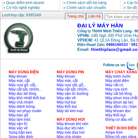
»
Quan điểm kinh doanh
»
Chinh sách đổi trả hàng
»
Các h
»
Cơ hội nghề nghiệp
»
Chính sách vận chuyển
»
Sơ đồ
Lượt truy cập: 9395349
Trang chủ
Liên hệ
ĐẠI LÝ MÁY HÀN
Công ty TNHH Minh Thiên Long - 
VPHN:
14B Ngõ 200 Phố Vĩnh Hư
VPHCM:
41 QL1A Đông Lân, Bà 
Điện thoại/ Zalo:
0986166533
*
091
thietbiplaza@gmail.c
Email:
Follow us on
:
MÁY DÙNG ĐIỆN
MÁY DÙNG PIN
MÁY CHẠY XĂNG 
Máy khoan
Máy khoan
Máy bơm nước
Máy mài, cắt
Máy mài, cắt
Máy phát điện
Máy cưa gỗ, sắt,..
Máy cưa sắt, gỗ,..
Máy cắt cỏ
Máy cắt sắt, nhôm,..
Máy cắt sắt, nhôm,..
Máy cưa xích
Máy đục bê tông
Máy vặn ốc bulông
Máy cắt bê tông
Máy khò nhiệt thổi bụi
Máy vặn vít
Máy phun hóa chất
Máy chà nhám
Máy hút bụi
Máy phun áp lực
Máy đánh bóng
Máy thổi bụi
Máy đầm cóc / bàn
Máy soi phay router
Máy dò kim loại
Máy khoan đục
Máy bào gỗ
Máy thổi bụi
Máy làm mộc
MÁY DÙNG HƠI
Động cơ đầu nổ
Máy vặn ốc
Máy khoan khí nén
Máy vặn vít
Búa đục khí nén
THIÊT BỊ ĐO ĐIỆN
Súng bắn keo
Máy mài dũa hơi
Ampe Kìm
Súng bắn đinh
Máy chà nhám
Đồng hồ vạn năng