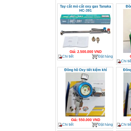
Dây cáp hàn Samwon
Tay cắt mỏ cắt oxy gas Tanaka
Đồ
Korea
Giá
:
105000
VND
HC-391
Máy hàn que điện tử
Jasic ZX7 200E
Giá
:
2800000
VND
Giá
:
2.500.000
VND
Máy hàn tig que Jasic
Chi tiết
Đặt hàng
tig 200A (W223)
Giá
:
6800000
VND
Chi tiế
Đồng hồ Oxy tiết kiệm khí
Đồng
Giá
:
550.000
VND
Chi tiết
Đặt hàng
Chi tiế