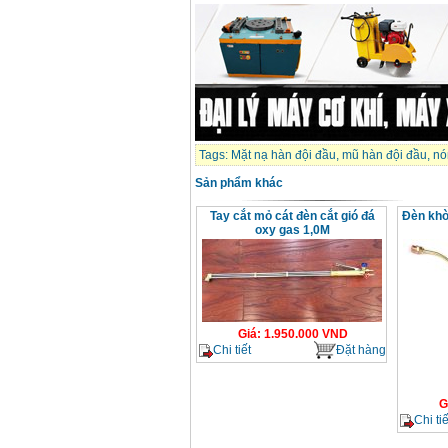
Máy hàn que điện tử
Hồng ký HK 200Z
Giá
:
2770000
VND
Bình khí Co2, chai khí
co2 hàn Mig
Giá
:
1750000
VND
Tags:
Mặt nạ hàn đội đầu
,
mũ hàn đội đầu
,
nó
Sản phẩm khác
Máy hàn tig nhôm
Tay cắt mỏ cát đèn cắt gió đá
Đèn khò
Hero AFT 300 AC/DC
Giá
:
50500000
VND
oxy gas 1,0M
Máy hàn que điện tử
KenMax ARC 315
Giá
:
3550000
VND
Giá
:
1.950.000
VND
Chi tiết
Đặt hàng
Máy hàn bấm Hồng
ký HB4KB (4KVA)
Giá
:
14500000
VND
G
Chi tiế