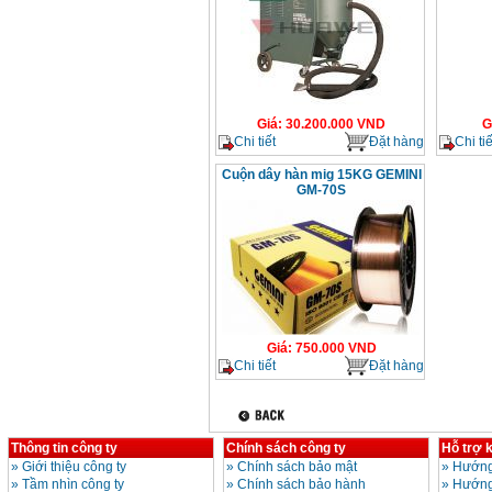
Giá
:
30.200.000
VND
G
Chi tiết
Đặt hàng
Chi tiế
Cuộn dây hàn mig 15KG GEMINI
GM-70S
Giá
:
750.000
VND
Chi tiết
Đặt hàng
Thông tin công ty
Chính sách công ty
Hỗ trợ 
»
Giới thiệu công ty
»
Chính sách bảo mật
»
Hướng
»
Tầm nhìn công ty
»
Chính sách bảo hành
»
Hướng