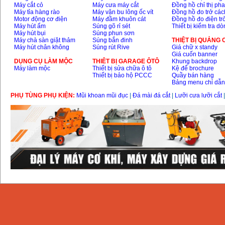
Máy cắt cỏ
Máy cưa máy cắt
Đồng hồ chỉ thị ph
Máy tỉa hàng rào
Máy vặn bu lông ốc vít
Đồng hồ đo trở các
Motor động cơ điện
Máy đầm khuôn cát
Đồng hồ đo điện tr
Máy hút ẩm
Súng gõ rỉ sét
Thiết bị kiểm tra d
Máy hút bụi
Súng phun sơn
Máy chà sàn giặt thảm
Súng bắn đinh
THIỆT BỊ QUẢNG
Máy hút chân không
Súng rút Rive
Giá chữ x standy
Giá cuốn banner
DỤNG CỤ LÀM MỘC
THIÊT BỊ GARAGE ÔTÔ
Khung backdrop
Máy làm mộc
Thiết bị sửa chữa ô tô
Kệ để brochure
Thiết bị bảo hộ PCCC
Quầy bán hàng
Bảng menu chỉ dẫ
PHỤ TÙNG PHỤ KIỆN:
Mũi khoan mũi đục
|
Đá mài đá cắt
|
Lưỡi cưa lưỡi cắt