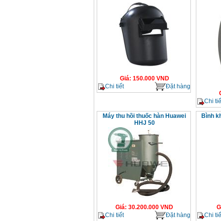
Giá
:
150.000
VND
Chi tiết
Đặt hàng
Chi tiế
Máy thu hồi thuốc hàn Huawei
Bình kh
HHJ 50
Giá
:
30.200.000
VND
G
Chi tiết
Đặt hàng
Chi tiế