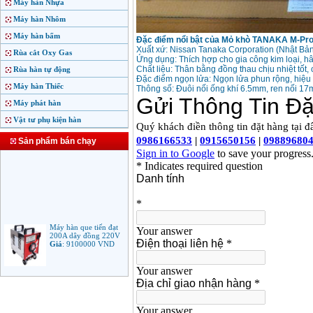
Máy hàn Nhựa
Máy hàn Nhôm
Máy hàn bấm
Đặc điểm nổi bật của Mỏ khò TANAKA M-Pr
Xuất xứ: Nissan Tanaka Corporation (Nhật Bản)
Rùa cắt Oxy Gas
Ứng dụng: Thích hợp cho gia công kim loại, hâ
Chất liệu: Thân bằng đồng thau chịu nhiệt tốt
Rùa hàn tự động
Đặc điểm ngọn lửa: Ngọn lửa phun rộng, hiệu
Máy hàn Thiếc
Thông số: Đuôi nối ống khí 6.5mm, ren nối 17
Máy phát hàn
Vật tư phụ kiện hàn
Sản phẩm bán chạy
Máy hàn que tiến đạt
200A dây đồng 220V
Giá
:
9100000
VND
Máy hàn que điện tử
Jasic ARC 200 R04
Giá
:
5100000
VND