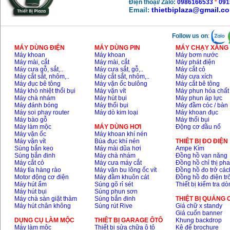
Điện thoại/ Zalo:
0986166533
*
091
thietbiplaza@gmail.c
Email:
Follow us on
:
MÁY DÙNG ĐIỆN
MÁY DÙNG PIN
MÁY CHẠY XĂNG 
Máy khoan
Máy khoan
Máy bơm nước
Máy mài, cắt
Máy mài, cắt
Máy phát điện
Máy cưa gỗ, sắt,..
Máy cưa sắt, gỗ,..
Máy cắt cỏ
Máy cắt sắt, nhôm,..
Máy cắt sắt, nhôm,..
Máy cưa xích
Máy đục bê tông
Máy vặn ốc bulông
Máy cắt bê tông
Máy khò nhiệt thổi bụi
Máy vặn vít
Máy phun hóa chất
Máy chà nhám
Máy hút bụi
Máy phun áp lực
Máy đánh bóng
Máy thổi bụi
Máy đầm cóc / bàn
Máy soi phay router
Máy dò kim loại
Máy khoan đục
Máy bào gỗ
Máy thổi bụi
Máy làm mộc
MÁY DÙNG HƠI
Động cơ đầu nổ
Máy vặn ốc
Máy khoan khí nén
Máy vặn vít
Búa đục khí nén
THIÊT BỊ ĐO ĐIỆN
Súng bắn keo
Máy mài dũa hơi
Ampe Kìm
Súng bắn đinh
Máy chà nhám
Đồng hồ vạn năng
Máy cắt cỏ
Máy cưa máy cắt
Đồng hồ chỉ thị ph
Máy tỉa hàng rào
Máy vặn bu lông ốc vít
Đồng hồ đo trở các
Motor động cơ điện
Máy đầm khuôn cát
Đồng hồ đo điện tr
Máy hút ẩm
Súng gõ rỉ sét
Thiết bị kiểm tra d
Máy hút bụi
Súng phun sơn
Máy chà sàn giặt thảm
Súng bắn đinh
THIỆT BỊ QUẢNG
Máy hút chân không
Súng rút Rive
Giá chữ x standy
Giá cuốn banner
DỤNG CỤ LÀM MỘC
THIÊT BỊ GARAGE ÔTÔ
Khung backdrop
Máy làm mộc
Thiết bị sửa chữa ô tô
Kệ để brochure