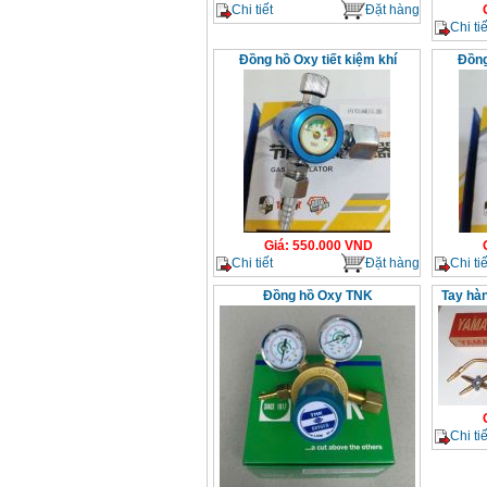
Chi tiết
Đặt hàng
Chi tiế
Đồng hồ Oxy tiết kiệm khí
Đồng
Giá
:
550.000
VND
Chi tiết
Đặt hàng
Chi tiế
Đồng hồ Oxy TNK
Tay hà
Chi tiế