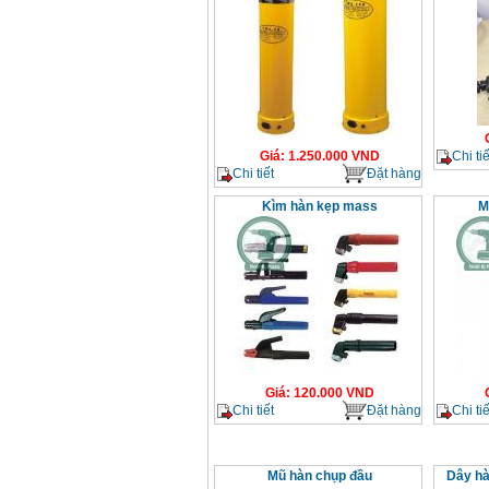
Chi tiế
Giá
:
1.250.000
VND
Chi tiết
Đặt hàng
Kìm hàn kẹp mass
M
Giá
:
120.000
VND
Chi tiết
Đặt hàng
Chi tiế
Mũ hàn chụp đầu
Dây hà