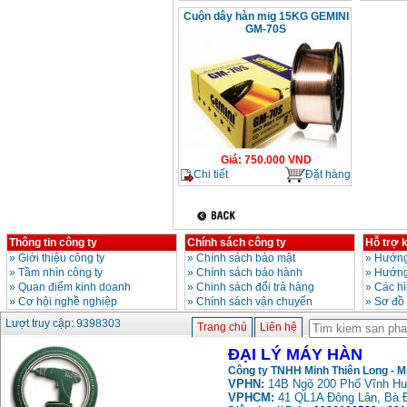
Cuộn dây hàn mig 15KG GEMINI
GM-70S
Giá
:
750.000
VND
Chi tiết
Đặt hàng
Thông tin công ty
Chính sách công ty
Hỗ trợ 
»
Giới thiệu công ty
»
Chính sách bảo mật
»
Hướng
»
Tầm nhìn công ty
»
Chính sách bảo hành
»
Hướng
»
Quan điểm kinh doanh
»
Chinh sách đổi trả hàng
»
Các h
»
Cơ hội nghề nghiệp
»
Chính sách vận chuyển
»
Sơ đồ
Lượt truy cập: 9398303
Trang chủ
Liên hệ
ĐẠI LÝ MÁY HÀN
Công ty TNHH Minh Thiên Long - 
VPHN:
14B Ngõ 200 Phố Vĩnh Hư
VPHCM:
41 QL1A Đông Lân, Bà 