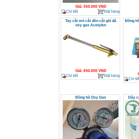
Giá
:
550.000
VND
Chi tiết
Đặt hàng
Tay cắt mỏ cắt đèn cắt gió đá
Đồng hồ
oxy gas Acetylen
Giá
:
650.000
VND
Chi tiết
Đặt hàng
Chi tiế
Đồng hồ Oxy Gas
Dây c