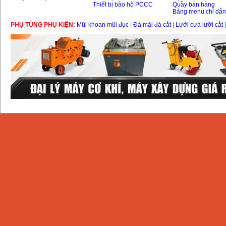
Thiết bị bảo hộ PCCC
Quầy bán hàng
Bảng menu chỉ dẫ
PHỤ TÙNG PHỤ KIỆN:
Mũi khoan mũi đục
|
Đá mài đá cắt
|
Lưỡi cưa lưỡi cắt