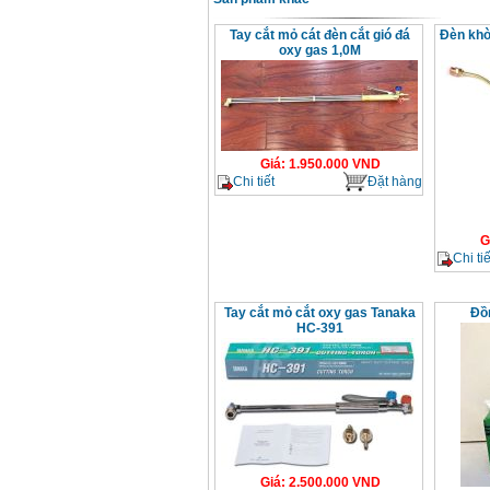
Dây cáp hàn Samwon
Korea
Tay cắt mỏ cát đèn cắt gió đá
Đèn khò
Giá
:
105000
VND
oxy gas 1,0M
Máy hàn que điện tử
Jasic ZX7 200E
Giá
:
2800000
VND
Giá
:
1.950.000
VND
Chi tiết
Đặt hàng
Máy hàn tig que Jasic
tig 200A (W223)
Giá
:
6800000
VND
G
Chi tiế
Tay cắt mỏ cắt oxy gas Tanaka
Đồ
HC-391
Giá
:
2.500.000
VND