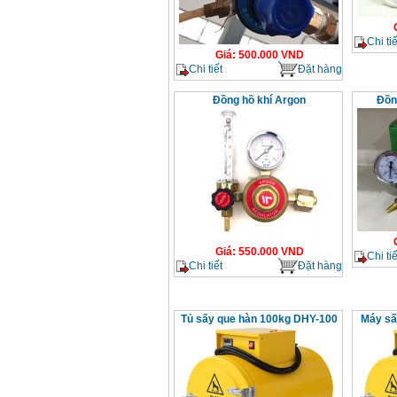
Chi tiế
Giá
:
500.000
VND
Chi tiết
Đặt hàng
Đồng hồ khí Argon
Đồn
Giá
:
550.000
VND
Chi tiế
Chi tiết
Đặt hàng
Tủ sấy que hàn 100kg DHY-100
Máy sấ