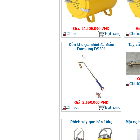
Giá
:
14.500.000
VND
Gi
Chi tiết
Đặt hàng
Chi tiế
Đèn khò gia nhiệt đa điểm
Tay că
Daesung DS301
G
Chi tiế
Giá
:
2.950.000
VND
Chi tiết
Đặt hàng
Phích sấy que hàn 10kg
Mặt nạ 