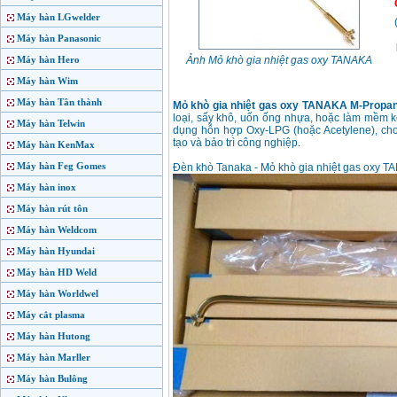
Máy hàn LGwelder
Máy hàn Panasonic
Máy hàn Hero
Ảnh Mỏ khò gia nhiệt gas oxy TANAKA
Máy hàn Wim
Máy hàn Tân thành
Mỏ khò gia nhiệt gas oxy TANAKA M-Propa
loại, sấy khô, uốn ống nhựa, hoặc làm mềm k
Máy hàn Telwin
dụng hỗn hợp Oxy-LPG (hoặc Acetylene), cho 
tạo và bảo trì công nghiệp.
Máy hàn KenMax
Máy hàn Feg Gomes
Đèn khò Tanaka - Mỏ khò gia nhiệt gas oxy T
Máy hàn inox
Máy hàn rút tôn
Máy hàn Weldcom
Máy hàn Hyundai
Máy hàn HD Weld
Máy hàn Worldwel
Máy cắt plasma
Máy hàn Hutong
Máy hàn Marller
Máy hàn Bulông