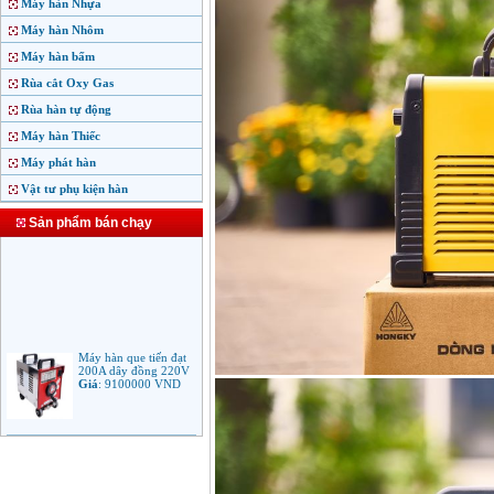
Máy hàn Nhựa
Máy hàn Nhôm
Máy hàn bấm
Rùa cắt Oxy Gas
Rùa hàn tự động
Máy hàn Thiếc
Máy phát hàn
Vật tư phụ kiện hàn
Sản phẩm bán chạy
Máy hàn que tiến đạt
200A dây đồng 220V
Giá
:
9100000
VND
Máy hàn que điện tử
Jasic ARC 200 R04
Giá
:
5100000
VND