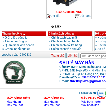
Giá
:
2.200.000
VND
Chi tiết
Đặt hàng
Thông tin công ty
Chính sách công ty
Hỗ trợ 
»
Giới thiệu công ty
»
Chính sách bảo mật
»
Hướng
»
Tầm nhìn công ty
»
Chính sách bảo hành
»
Hướng
»
Quan điểm kinh doanh
»
Chinh sách đổi trả hàng
»
Các h
»
Cơ hội nghề nghiệp
»
Chính sách vận chuyển
»
Sơ đồ
Lượt truy cập: 9402836
Trang chủ
Liên hệ
ĐẠI LÝ MÁY HÀN
Công ty TNHH Minh Thiên Long - 
VPHN:
14B Ngõ 200 Phố Vĩnh Hư
VPHCM:
41 QL1A Đông Lân, Bà 
Điện thoại/ Zalo:
0986166533
*
091
thietbiplaza@gmail.c
Email:
Follow us on
:
MÁY DÙNG ĐIỆN
MÁY DÙNG PIN
MÁY CHẠY XĂNG 
Máy khoan
Máy khoan
Máy bơm nước
Máy mài, cắt
Máy mài, cắt
Máy phát điện