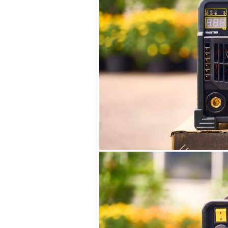
Máy hàn que điện tử
Hồng ký HK 200Z
Giá
:
2770000
VND
Bình khí Co2, chai khí
co2 hàn Mig
Giá
:
1750000
VND
Máy hàn tig nhôm
Hero AFT 300 AC/DC
Giá
:
50500000
VND
Máy hàn que điện tử
KenMax ARC 315
Giá
:
3550000
VND
Máy hàn bấm Hồng
ký HB4KB (4KVA)
Giá
:
14500000
VND