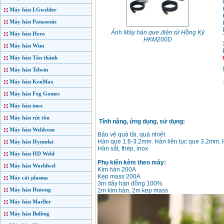
Máy hàn LGwelder
Máy hàn Panasonic
Ảnh Máy hàn que điện tử Hồng Ký
Máy hàn Hero
HKM200D
Máy hàn Wim
Máy hàn Tân thành
Máy hàn Telwin
Máy hàn KenMax
Máy hàn Feg Gomes
Máy hàn inox
Máy hàn rút tôn
Tính năng, ứng dụng, sử dụng:
Máy hàn Weldcom
Bảo vệ quá tải, quá nhiệt
Hàn que 1.6-3.2mm. Hàn liên tục que 3.2mm. H
Máy hàn Hyundai
Hàn sắt, thép, inox
Máy hàn HD Weld
Phụ kiện kèm theo máy:
Máy hàn Worldwel
Kìm hàn 200A
Kẹp mass 200A
Máy cắt plasma
3m dây hàn đồng 100%
Máy hàn Hutong
2m kìm hàn, 2m kẹp mass
Máy hàn Marller
Máy hàn Bulông