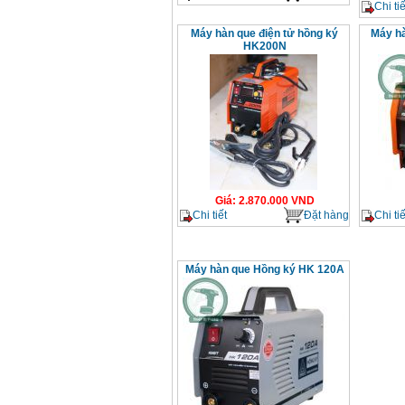
Chi tiế
Máy hàn que điện tử hồng ký
Máy hà
HK200N
Giá
:
2.870.000
VND
Chi tiết
Đặt hàng
Chi tiế
Máy hàn que Hồng ký HK 120A