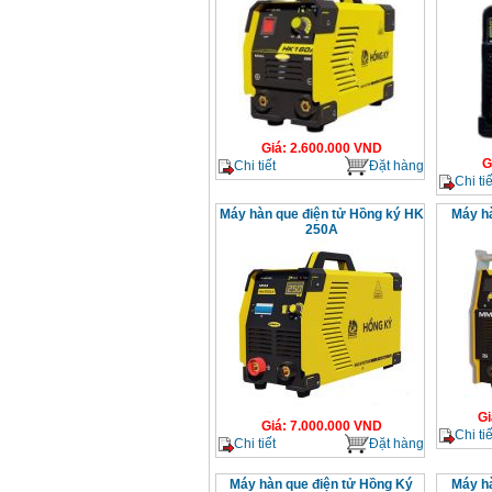
Giá
:
2.600.000
VND
G
Chi tiết
Đặt hàng
Chi tiế
Máy hàn que điện tử Hồng ký HK
Máy hà
250A
Gi
Giá
:
7.000.000
VND
Chi tiế
Chi tiết
Đặt hàng
Máy hàn que điện tử Hồng Ký
Máy hà