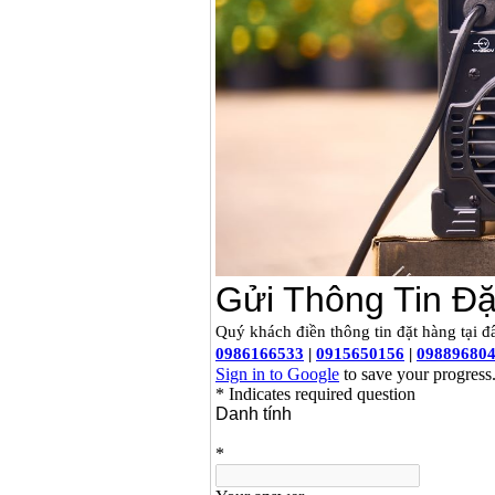
Dây cáp hàn Samwon
Korea
Giá
:
105000
VND
Máy hàn que điện tử
Jasic ZX7 200E
Giá
:
2800000
VND
Máy hàn tig que Jasic
tig 200A (W223)
Giá
:
6800000
VND