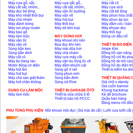
Máy cưa gỗ, sắt,..
Máy cưa sắt, gỗ,..
Máy cắt cỏ
Máy cắt sắt, nhôm,..
Máy cắt sắt, nhôm,..
Máy cưa xích
Máy đục bê tông
Máy vặn ốc bulông
Máy cắt bê tông
Máy khò nhiệt thổi bụi
Máy vặn vít
Máy phun hóa chất
Máy chà nhám
Máy hút bụi
Máy phun áp lực
Máy đánh bóng
Máy thổi bụi
Máy đầm cóc / bàn
Máy soi phay router
Máy dò kim loại
Máy khoan đục
Máy bào gỗ
Máy thổi bụi
Máy làm mộc
MÁY DÙNG HƠI
Động cơ đầu nổ
Máy vặn ốc
Máy khoan khí nén
Máy vặn vít
Búa đục khí nén
THIÊT BỊ ĐO ĐIỆN
Súng bắn keo
Máy mài dũa hơi
Ampe Kìm
Súng bắn đinh
Máy chà nhám
Đồng hồ vạn năng
Máy cắt cỏ
Máy cưa máy cắt
Đồng hồ chỉ thị ph
Máy tỉa hàng rào
Máy vặn bu lông ốc vít
Đồng hồ đo trở các
Motor động cơ điện
Máy đầm khuôn cát
Đồng hồ đo điện tr
Máy hút ẩm
Súng gõ rỉ sét
Thiết bị kiểm tra d
Máy hút bụi
Súng phun sơn
Máy chà sàn giặt thảm
Súng bắn đinh
THIỆT BỊ QUẢNG
Máy hút chân không
Súng rút Rive
Giá chữ x standy
Giá cuốn banner
DỤNG CỤ LÀM MỘC
THIÊT BỊ GARAGE ÔTÔ
Khung backdrop
Máy làm mộc
Thiết bị sửa chữa ô tô
Kệ để brochure
Thiết bị bảo hộ PCCC
Quầy bán hàng
Bảng menu chỉ dẫ
PHỤ TÙNG PHỤ KIỆN:
Mũi khoan mũi đục
|
Đá mài đá cắt
|
Lưỡi cưa lưỡi cắt