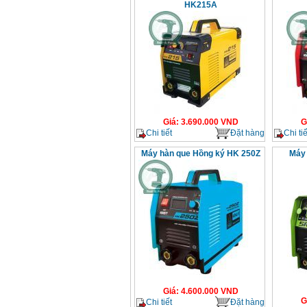
HK215A
Giá
:
3.690.000
VND
G
Chi tiết
Đặt hàng
Chi tiế
Máy hàn que Hồng ký HK 250Z
Máy 
Giá
:
4.600.000
VND
G
Chi tiết
Đặt hàng