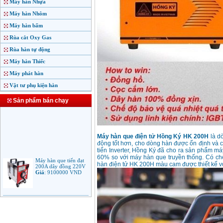
Máy hàn Nhựa
Máy hàn Nhôm
Máy hàn bấm
Rùa cắt Oxy Gas
Rùa hàn tự động
Máy hàn Thiếc
Máy phát hàn
Vật tư phụ kiện hàn
Sản phẩm bán chạy
Máy hàn que điện tử Hồng Ký HK 200H
là d
động tốt hơn, cho dòng hàn được ổn định và có
tiến Inverter, Hồng Ký đã cho ra sản phẩm m
Máy hàn que tiến đạt
60% so với máy hàn que truyền thống. Có chế
200A dây đồng 220V
hàn điện tử HK 200H màu cam được thiết kế vớ
Giá
:
9100000
VND
Máy hàn que điện tử
Jasic ARC 200 R04
Giá
:
5100000
VND