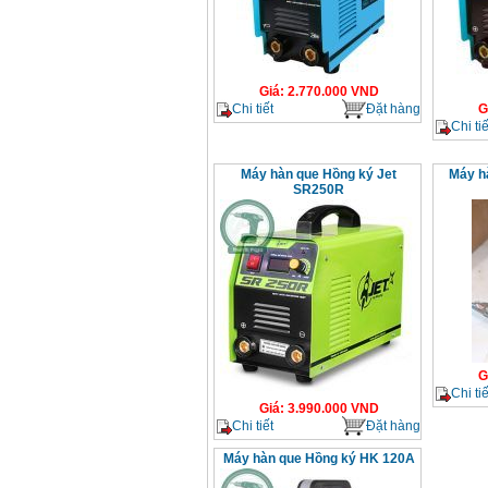
Giá
:
2.770.000
VND
Chi tiết
Đặt hàng
G
Chi tiế
Máy hàn que Hồng ký Jet
Máy h
SR250R
G
Chi tiế
Giá
:
3.990.000
VND
Chi tiết
Đặt hàng
Máy hàn que Hồng ký HK 120A