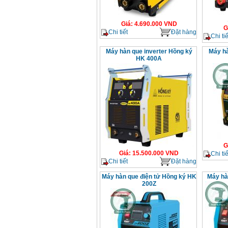
Giá
:
4.690.000
VND
G
Chi tiết
Đặt hàng
Chi tiế
Máy hàn que inverter Hồng ký
Máy hà
HK 400A
G
Giá
:
15.500.000
VND
Chi tiế
Chi tiết
Đặt hàng
Máy hàn que điện tử Hồng ký HK
Máy hà
200Z