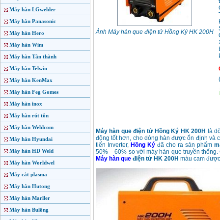
Máy hàn LGwelder
Máy hàn Panasonic
Ảnh Máy hàn que điện tử Hồng Ký HK 200H
Máy hàn Hero
Máy hàn Wim
Máy hàn Tân thành
Máy hàn Telwin
Máy hàn KenMax
Máy hàn Feg Gomes
Máy hàn inox
Máy hàn rút tôn
Máy hàn Weldcom
Máy hàn que điện tử Hồng Ký HK 200H
là d
động tốt hơn, cho dòng hàn được ổn định và có
Máy hàn Hyundai
tiến Inverter,
Hồng Ký
đã cho ra sản phẩm
m
Máy hàn HD Weld
50% – 60% so với máy hàn que truyền thống. C
Máy hàn que
điện tử HK 200H
màu cam được t
Máy hàn Worldwel
Máy cắt plasma
Máy hàn Hutong
Máy hàn Marller
Máy hàn Bulông