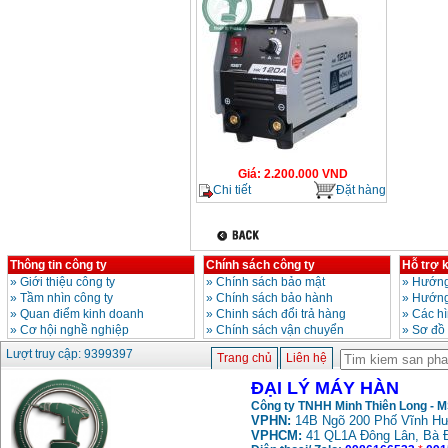
Giá
:
2.200.000
VND
Chi tiết
Đặt hàng
Thông tin công ty
Chính sách công ty
Hỗ trợ 
»
Giới thiệu công ty
»
Chính sách bảo mật
»
Hướng
»
Tầm nhìn công ty
»
Chính sách bảo hành
»
Hướng
»
Quan điểm kinh doanh
»
Chinh sách đổi trả hàng
»
Các h
»
Cơ hội nghề nghiệp
»
Chính sách vận chuyển
»
Sơ đồ
Lượt truy cập: 9399397
Trang chủ
Liên hệ
ĐẠI LÝ MÁY HÀN
Công ty TNHH Minh Thiên Long - 
VPHN:
14B Ngõ 200 Phố Vĩnh Hư
VPHCM:
41 QL1A Đông Lân, Bà 