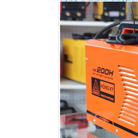
Dây cáp hàn Samwon
Korea
Giá
:
105000
VND
Máy hàn que điện tử
Jasic ZX7 200E
Giá
:
2800000
VND
Máy hàn tig que Jasic
tig 200A (W223)
Giá
:
6800000
VND