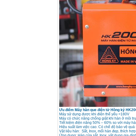
Máy hàn que điện tử
Hồng ký HK 200Z
Giá
:
2770000
VND
Bình khí Co2, chai khí
co2 hàn Mig
Giá
:
1750000
VND
Máy hàn tig nhôm
Hero AFT 300 AC/DC
Giá
:
50500000
VND
Máy hàn que điện tử
KenMax ARC 315
Giá
:
3550000
VND
Ưu điểm Máy hàn que điện tử Hồng ký HK2
Máy hàn bấm Hồng
Máy sử dụng được khi điện thế yếu >180V
ký HB4KB (4KVA)
Máy có chức năng chống giật khi hàn ở môi tr
Giá
:
14500000
VND
Tiết kiệm điện năng 50% – 60% so với máy hà
Hiệu suất làm việc cao. Có chế độ bảo vệ quá 
Vật liệu hàn: Sắt, Inox, mối hàn đẹp, thích hợp
Ứng dụng: Hàn cửa sắt, Inox, vật dụng gia đì