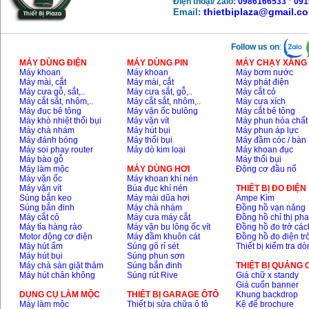
Điện thoại/ Zalo:
0986166533
*
091
thietbiplaza@gmail.c
Email:
Follow us on
:
MÁY DÙNG ĐIỆN
MÁY DÙNG PIN
MÁY CHẠY XĂNG 
Máy khoan
Máy khoan
Máy bơm nước
Máy mài, cắt
Máy mài, cắt
Máy phát điện
Máy cưa gỗ, sắt,..
Máy cưa sắt, gỗ,..
Máy cắt cỏ
Máy cắt sắt, nhôm,..
Máy cắt sắt, nhôm,..
Máy cưa xích
Máy đục bê tông
Máy vặn ốc bulông
Máy cắt bê tông
Máy khò nhiệt thổi bụi
Máy vặn vít
Máy phun hóa chất
Máy chà nhám
Máy hút bụi
Máy phun áp lực
Máy đánh bóng
Máy thổi bụi
Máy đầm cóc / bàn
Máy soi phay router
Máy dò kim loại
Máy khoan đục
Máy bào gỗ
Máy thổi bụi
Máy làm mộc
MÁY DÙNG HƠI
Động cơ đầu nổ
Máy vặn ốc
Máy khoan khí nén
Máy vặn vít
Búa đục khí nén
THIÊT BỊ ĐO ĐIỆN
Súng bắn keo
Máy mài dũa hơi
Ampe Kìm
Súng bắn đinh
Máy chà nhám
Đồng hồ vạn năng
Máy cắt cỏ
Máy cưa máy cắt
Đồng hồ chỉ thị ph
Máy tỉa hàng rào
Máy vặn bu lông ốc vít
Đồng hồ đo trở các
Motor động cơ điện
Máy đầm khuôn cát
Đồng hồ đo điện tr
Máy hút ẩm
Súng gõ rỉ sét
Thiết bị kiểm tra d
Máy hút bụi
Súng phun sơn
Máy chà sàn giặt thảm
Súng bắn đinh
THIỆT BỊ QUẢNG
Máy hút chân không
Súng rút Rive
Giá chữ x standy
Giá cuốn banner
DỤNG CỤ LÀM MỘC
THIÊT BỊ GARAGE ÔTÔ
Khung backdrop
Máy làm mộc
Thiết bị sửa chữa ô tô
Kệ để brochure