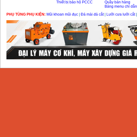
Thiết bị bảo hộ PCCC
Quầy bán hàng
Bảng menu chỉ dẫ
PHỤ TÙNG PHỤ KIỆN:
Mũi khoan mũi đục
|
Đá mài đá cắt
|
Lưỡi cưa lưỡi cắt