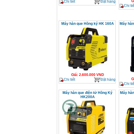
G
Chi tiết
Đặt hàng
Chi tiế
Máy hàn que Hồng ký HK 160A
Máy hàn
Giá
:
2.600.000
VND
G
Chi tiết
Đặt hàng
Chi tiế
Máy hàn que điện tử Hồng Ký
Máy hàn
HK200A