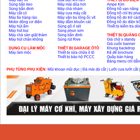
Máy vặn vít
Búa đục khí nén
THIÊT BỊ ĐO ĐIỆN
Súng bắn keo
Máy mài dũa hơi
Ampe Kìm
Súng bắn đinh
Máy chà nhám
Đồng hồ vạn năng
Máy cắt cỏ
Máy cưa máy cắt
Đồng hồ chỉ thị ph
Máy tỉa hàng rào
Máy vặn bu lông ốc vít
Đồng hồ đo trở các
Motor động cơ điện
Máy đầm khuôn cát
Đồng hồ đo điện tr
Máy hút ẩm
Súng gõ rỉ sét
Thiết bị kiểm tra d
Máy hút bụi
Súng phun sơn
Máy chà sàn giặt thảm
Súng bắn đinh
THIỆT BỊ QUẢNG
Máy hút chân không
Súng rút Rive
Giá chữ x standy
Giá cuốn banner
DỤNG CỤ LÀM MỘC
THIÊT BỊ GARAGE ÔTÔ
Khung backdrop
Máy làm mộc
Thiết bị sửa chữa ô tô
Kệ để brochure
Thiết bị bảo hộ PCCC
Quầy bán hàng
Bảng menu chỉ dẫ
PHỤ TÙNG PHỤ KIỆN:
Mũi khoan mũi đục
|
Đá mài đá cắt
|
Lưỡi cưa lưỡi cắt