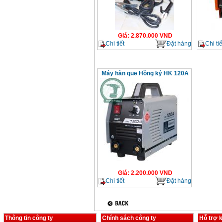
Giá
:
2.870.000
VND
Chi tiết
Đặt hàng
Chi tiế
Máy hàn que Hồng ký HK 120A
Giá
:
2.200.000
VND
Chi tiết
Đặt hàng
Thông tin công ty
Chính sách công ty
Hỗ trợ 