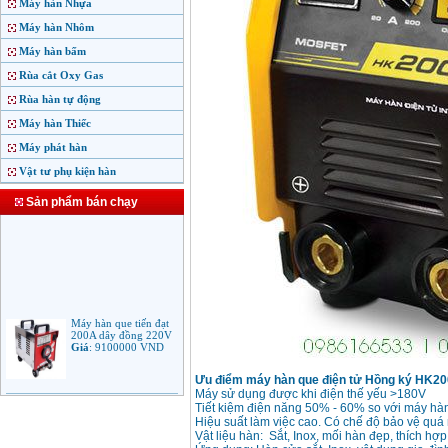
Máy hàn Nhựa
Máy hàn Nhôm
Máy hàn bấm
Rùa cắt Oxy Gas
Rùa hàn tự động
Máy hàn Thiếc
Máy phát hàn
Vật tư phụ kiện hàn
Sản phẩm bán chạy
Máy hàn que tiến đạt
200A dây đồng 220V
Giá
:
9100000
VND
Ưu điểm máy hàn que điện tử Hồng ký HK2
Máy sử dụng được khi điện thế yếu >180V
Máy hàn que điện tử
Tiết kiệm điện năng 50% - 60% so với máy hàn
Jasic ARC 200 R04
Hiệu suất làm việc cao. Có chế độ bảo vệ quá 
Giá
:
5100000
VND
Vật liệu hàn: Sắt, Inox, mối hàn đẹp, thích hợp