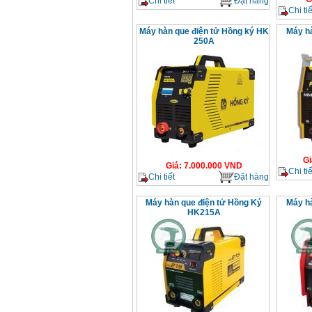
Chi tiết
Đặt hàng
Chi tiế
Máy hàn que điện tử Hồng ký HK
Máy hà
250A
Gi
Giá
:
7.000.000
VND
Chi tiế
Chi tiết
Đặt hàng
Máy hàn que điện tử Hồng Ký
Máy hà
HK215A