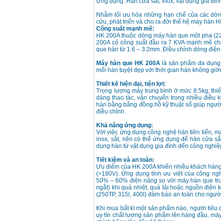
Ứng dụng: Hàn cửa sắt, Inox, vật dụng gia đình
Nhằm tối ưu hóa những hạn chế của các dòng
Máy hàn que điện tử
cứu, phát triển và cho ra đời thế hệ máy hàn H
Hồng ký HK 200Z
Công suất mạnh mẽ:
Giá
:
2770000
VND
HK 200A thuộc dòng máy hàn que một pha (
200A có công suất đầu ra 7 KVA mạnh mẽ ch
que hàn từ 1.6 – 3.2mm. Điều chỉnh dòng điện 
Bình khí Co2, chai khí
Máy hàn que HK 200A
là sản phẩm đa dụng v
co2 hàn Mig
mối hàn tuyệt đẹp với thời gian hàn không giới
Giá
:
1750000
VND
Thiết kế hiện đại, tiện lợi:
Trọng lượng máy trung bình ở mức 8.5kg, thiế
dàng thao tác, vận chuyển trong nhiều điều 
Máy hàn tig nhôm
hàn bằng bằng đồng hồ kỹ thuật số giúp ngườ
Hero AFT 300 AC/DC
điều chỉnh.
Giá
:
50500000
VND
Khả năng ứng dụng:
Với việc ứng dụng công nghệ hàn tiên tiến, m
inox, sắt, nên có thể ứng dụng để hàn cửa sắt
Máy hàn que điện tử
dụng hàn từ vật dụng gia đình đến công nghiệ
KenMax ARC 315
Giá
:
3550000
VND
Tiết kiệm và an toàn:
Ưu điểm của HK 200A khiến nhiều khách hàng 
(>180V). Ứng dụng tính ưu việt của công n
50% – 60% điện năng so với máy hàn que tru
Máy hàn bấm Hồng
ngắt) khi quá nhiệt, quá tải hoặc nguồn điện
ký HB4KB (4KVA)
(250TP, 315l, 400l) đảm bảo an toàn cho ngườ
Giá
:
14500000
VND
Khi mua bất kì một sản phẩm nào, người tiêu 
uy tín chất lượng sản phẩm lên hàng đầu, m