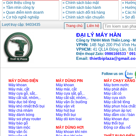
»
Giới thiệu công ty
»
Chính sách bảo mật
»
Hướng
»
Tầm nhìn công ty
»
Chính sách bảo hành
»
Hướng
»
Quan điểm kinh doanh
»
Chinh sách đổi trả hàng
»
Các h
»
Cơ hội nghề nghiệp
»
Chính sách vận chuyển
»
Sơ đồ
Lượt truy cập: 9403435
Trang chủ
Liên hệ
ĐẠI LÝ MÁY HÀN
Công ty TNHH Minh Thiên Long - 
VPHN:
14B Ngõ 200 Phố Vĩnh Hư
VPHCM:
41 QL1A Đông Lân, Bà 
Điện thoại/ Zalo:
0986166533
*
091
thietbiplaza@gmail.c
Email:
Follow us on
:
MÁY DÙNG ĐIỆN
MÁY DÙNG PIN
MÁY CHẠY XĂNG 
Máy khoan
Máy khoan
Máy bơm nước
Máy mài, cắt
Máy mài, cắt
Máy phát điện
Máy cưa gỗ, sắt,..
Máy cưa sắt, gỗ,..
Máy cắt cỏ
Máy cắt sắt, nhôm,..
Máy cắt sắt, nhôm,..
Máy cưa xích
Máy đục bê tông
Máy vặn ốc bulông
Máy cắt bê tông
Máy khò nhiệt thổi bụi
Máy vặn vít
Máy phun hóa chất
Máy chà nhám
Máy hút bụi
Máy phun áp lực
Máy đánh bóng
Máy thổi bụi
Máy đầm cóc / bàn
Máy soi phay router
Máy dò kim loại
Máy khoan đục
Máy bào gỗ
Máy thổi bụi
Máy làm mộc
MÁY DÙNG HƠI
Động cơ đầu nổ
Máy vặn ốc
Máy khoan khí nén