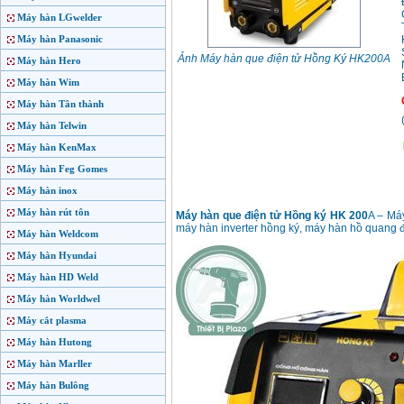
Máy hàn LGwelder
Máy hàn Panasonic
Ảnh Máy hàn que điện tử Hồng Ký HK200A
Máy hàn Hero
Máy hàn Wim
Máy hàn Tân thành
Máy hàn Telwin
Máy hàn KenMax
Máy hàn Feg Gomes
Máy hàn inox
Máy hàn rút tôn
Máy hàn que điện tử Hồng ký HK 200
A – Má
máy hàn inverter hồng ký, máy hàn hồ quang đ
Máy hàn Weldcom
Máy hàn Hyundai
Máy hàn HD Weld
Máy hàn Worldwel
Máy cắt plasma
Máy hàn Hutong
Máy hàn Marller
Máy hàn Bulông