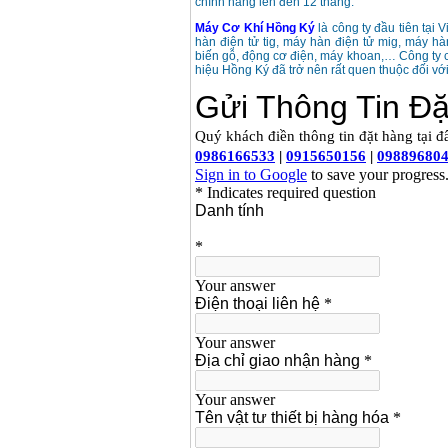
chính hãng lên đến 12 tháng.
Dây cáp hàn Samwon
Korea
Máy Cơ Khí Hồng Ký
là công ty đầu tiên tại 
Giá
:
105000
VND
hàn điện tử tig, máy hàn điện tử mig, máy h
biến gỗ, động cơ điện, máy khoan,… Công ty 
hiệu Hồng Ký đã trở nên rất quen thuộc đối vớ
Máy hàn que điện tử
Jasic ZX7 200E
Giá
:
2800000
VND
Máy hàn tig que Jasic
tig 200A (W223)
Giá
:
6800000
VND