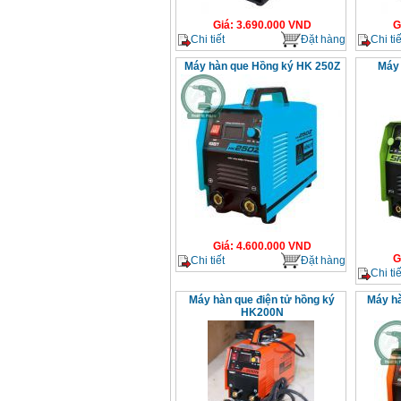
Giá
:
3.690.000
VND
G
Chi tiết
Đặt hàng
Chi tiế
Máy hàn que Hồng ký HK 250Z
Máy 
Giá
:
4.600.000
VND
G
Chi tiết
Đặt hàng
Chi tiế
Máy hàn que điện tử hồng ký
Máy hà
HK200N