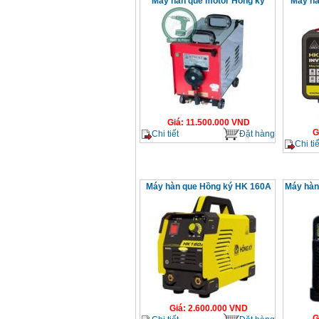
Máy hàn que motor Hồng ký
Máy ha
Giá
:
11.500.000
VND
G
Chi tiết
Đặt hàng
Chi tiế
Máy hàn que Hồng ký HK 160A
Máy hàn
Giá
:
2.600.000
VND
G