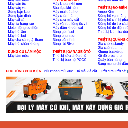
Máy vặn ốc
Máy khoan khí nén
Máy vặn vít
Búa đục khí nén
THIÊT BỊ ĐO ĐIỆN
Dây cáp hàn Samwon
Korea
Súng bắn keo
Máy mài dũa hơi
Ampe Kìm
Giá
:
105000
VND
Súng bắn đinh
Máy chà nhám
Đồng hồ vạn năng
Máy cắt cỏ
Máy cưa máy cắt
Đồng hồ chỉ thị ph
Máy tỉa hàng rào
Máy vặn bu lông ốc vít
Đồng hồ đo trở các
Motor động cơ điện
Máy đầm khuôn cát
Đồng hồ đo điện tr
Máy hút ẩm
Súng gõ rỉ sét
Thiết bị kiểm tra d
Máy hàn que điện tử
Jasic ZX7 200E
Máy hút bụi
Súng phun sơn
Giá
:
2800000
VND
Máy chà sàn giặt thảm
Súng bắn đinh
THIỆT BỊ QUẢNG
Máy hút chân không
Súng rút Rive
Giá chữ x standy
Giá cuốn banner
DỤNG CỤ LÀM MỘC
THIÊT BỊ GARAGE ÔTÔ
Khung backdrop
Máy làm mộc
Thiết bị sửa chữa ô tô
Kệ để brochure
Máy hàn tig que Jasic
Thiết bị bảo hộ PCCC
Quầy bán hàng
tig 200A (W223)
Giá
:
6800000
VND
Bảng menu chỉ dẫ
PHỤ TÙNG PHỤ KIỆN:
Mũi khoan mũi đục
|
Đá mài đá cắt
|
Lưỡi cưa lưỡi cắt