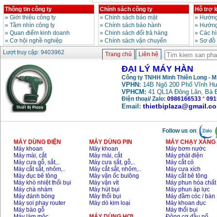
Thông tin công ty
Chính sách công ty
Hỗ trợ 
»
Giới thiệu công ty
»
Chính sách bảo mật
»
Hướng
Máy hàn que điện tử
»
Tầm nhìn công ty
»
Chính sách bảo hành
»
Hướng
Hồng ký HK 200Z
»
Quan điểm kinh doanh
»
Chinh sách đổi trả hàng
»
Các h
Giá
:
2770000
VND
»
Cơ hội nghề nghiệp
»
Chính sách vận chuyển
»
Sơ đồ
Lượt truy cập: 9403962
Trang chủ
Liên hệ
Bình khí Co2, chai khí
ĐẠI LÝ MÁY HÀN
co2 hàn Mig
Giá
:
1750000
VND
Công ty TNHH Minh Thiên Long - 
VPHN:
14B Ngõ 200 Phố Vĩnh Hư
VPHCM:
41 QL1A Đông Lân, Bà 
Điện thoại/ Zalo:
0986166533
*
091
thietbiplaza@gmail.c
Email:
Máy hàn tig nhôm
Hero AFT 300 AC/DC
Giá
:
50500000
VND
Follow us on
:
MÁY DÙNG ĐIỆN
MÁY DÙNG PIN
MÁY CHẠY XĂNG 
Máy hàn que điện tử
Máy khoan
Máy khoan
Máy bơm nước
KenMax ARC 315
Máy mài, cắt
Máy mài, cắt
Máy phát điện
Giá
:
3550000
VND
Máy cưa gỗ, sắt,..
Máy cưa sắt, gỗ,..
Máy cắt cỏ
Máy cắt sắt, nhôm,..
Máy cắt sắt, nhôm,..
Máy cưa xích
Máy đục bê tông
Máy vặn ốc bulông
Máy cắt bê tông
Máy khò nhiệt thổi bụi
Máy vặn vít
Máy phun hóa chất
Máy hàn bấm Hồng
Máy chà nhám
Máy hút bụi
Máy phun áp lực
ký HB4KB (4KVA)
Máy đánh bóng
Máy thổi bụi
Máy đầm cóc / bàn
Giá
:
14500000
VND
Máy soi phay router
Máy dò kim loại
Máy khoan đục
Máy bào gỗ
Máy thổi bụi
Máy làm mộc
MÁY DÙNG HƠI
Động cơ đầu nổ