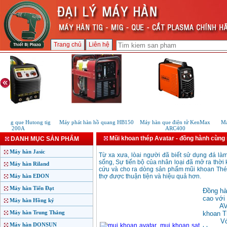
Trang chủ
Liên hệ
n tig que Hutong tig
Máy phát hàn hồ quang HB150
Máy hàn que điện tử KenMax
Máy
200A
ARC400
Mũi khoan thép Avatar - đồng hành cùng
DANH MỤC SẢN PHẨM
Máy hàn Jasic
Từ xa xưa, lòai người đã biết sử dụng đá là
sống, Sự tiến bộ của nhân loại đã mở ra thời
Máy hàn Riland
cứu và cho ra dòng sản phẩm mũi khoan Thép
Máy hàn EDON
thợ được thuận tiện và hiệu quả hơn.
Máy hàn Tiến Đạt
Đồng hà
cao với 
Máy hàn Hồng ký
AVATAR
Máy hàn Trung Thắng
khoan T
Với lo
Máy hàn DONSUN