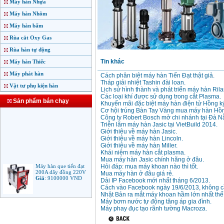
Máy hàn Nhựa
Máy hàn Nhôm
Máy hàn bấm
Rùa cắt Oxy Gas
Rùa hàn tự động
Tin khác
Máy hàn Thiếc
Máy phát hàn
Cách phân biệt máy hàn Tiến Đạt thật giả.
Tháp giải nhiệt Tashin đài loan.
Vật tư phụ kiện hàn
Lịch sử hình thành và phát triển máy hàn Rila
Các loại khí được sử dụng trong cắt Plasma.
Sản phẩm bán chạy
Khuyến mãi đặc biệt máy hàn điện tử Hồng k
Cơ hội trúng Bàn Tay Vàng mua máy hàn Hồn
Công ty Robert Bosch mở chi nhánh tại Đà N
Triễn lãm máy hàn Jasic tại VietBuild 2014.
Giới thiệu về máy hàn Jasic.
Giới thiệu về máy hàn Lincoln.
Giới thiệu về máy hàn Miller.
Khái niệm máy hàn cắt plasma.
Mua máy hàn Jasic chính hãng ở đâu.
Máy hàn que tiến đạt
Hỏi đáp: mua máy khoan nào thì tốt.
200A dây đồng 220V
Mua máy hàn ở đâu giá rẻ.
Giá
:
9100000
VND
Dải IP Facebook mới nhất tháng 6/2013.
Cách vào Facebook ngày 19/6/2013, không cầ
Nhật Bản ra mắt máy khoan hầm lớn nhất thế 
Máy bơm nước tự động tăng áp gia đình.
Máy hàn que điện tử
Máy phay đục tạo rãnh tường Macroza.
Jasic ARC 200 R04
Giá
:
5100000
VND