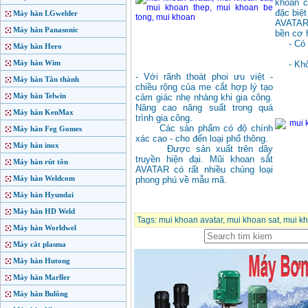
khoan c
đặc biệt
Máy hàn LGwelder
AVATAR 
Máy hàn Panasonic
bền cơ 
- Có độ
Máy hàn Hero
Máy hàn Wim
- Không
- Với rãnh thoát phoi ưu việt -
Máy hàn Tân thành
chiều rộng của me cắt hợp lý tạo
Máy hàn Telwin
cảm giác nhẹ nhàng khi gia công.
Nâng cao năng suất trong quá
Máy hàn KenMax
trình gia công.
Các sản phẩm có độ chính
Máy hàn Feg Gomes
xác cao - cho đến loại phổ thông.
Máy hàn inox
Được sản xuất trên dây
truyền hiện đại. Mũi khoan sắt
Máy hàn rút tôn
AVATAR có rất nhiều chủng loại
Máy hàn Weldcom
phong phú về mẫu mã.
Máy hàn Hyundai
Máy hàn HD Weld
Tags:
mui khoan avatar
,
mui khoan sat
,
mui kh
Máy hàn Worldwel
Máy cắt plasma
Máy hàn Hutong
Máy hàn Marller
Máy hàn Bulông