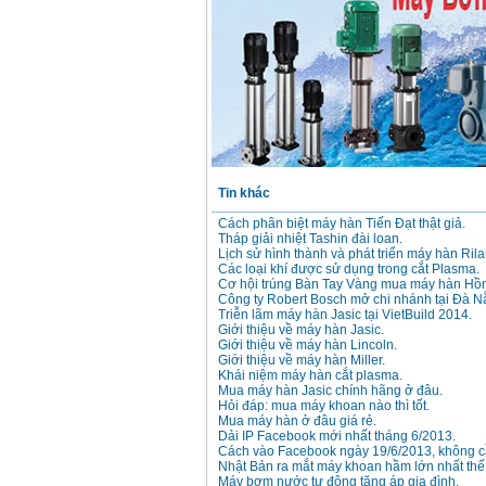
Máy hàn que điện tử
Hồng ký HK 200Z
Giá
:
2770000
VND
Bình khí Co2, chai khí
co2 hàn Mig
Giá
:
1750000
VND
Tin khác
Cách phân biệt máy hàn Tiến Đạt thật giả.
Máy hàn tig nhôm
Tháp giải nhiệt Tashin đài loan.
Hero AFT 300 AC/DC
Lịch sử hình thành và phát triển máy hàn Rila
Giá
:
50500000
VND
Các loại khí được sử dụng trong cắt Plasma.
Cơ hội trúng Bàn Tay Vàng mua máy hàn Hồn
Công ty Robert Bosch mở chi nhánh tại Đà N
Triễn lãm máy hàn Jasic tại VietBuild 2014.
Máy hàn que điện tử
Giới thiệu về máy hàn Jasic.
KenMax ARC 315
Giới thiệu về máy hàn Lincoln.
Giá
:
3550000
VND
Giới thiệu về máy hàn Miller.
Khái niệm máy hàn cắt plasma.
Mua máy hàn Jasic chính hãng ở đâu.
Hỏi đáp: mua máy khoan nào thì tốt.
Máy hàn bấm Hồng
Mua máy hàn ở đâu giá rẻ.
ký HB4KB (4KVA)
Dải IP Facebook mới nhất tháng 6/2013.
Giá
:
14500000
VND
Cách vào Facebook ngày 19/6/2013, không cầ
Nhật Bản ra mắt máy khoan hầm lớn nhất thế 
Máy bơm nước tự động tăng áp gia đình.