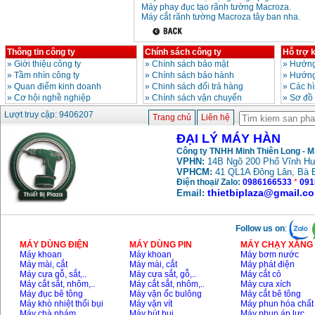
Máy phay đục tạo rãnh tường Macroza.
Dây cáp hàn Samwon
Máy cắt rãnh tường Macroza tây ban nha.
Korea
Giá
:
105000
VND
Thông tin công ty
Chính sách công ty
Hỗ trợ 
»
Giới thiệu công ty
»
Chính sách bảo mật
»
Hướng
Máy hàn que điện tử
»
Tầm nhìn công ty
»
Chính sách bảo hành
»
Hướng
Jasic ZX7 200E
»
Quan điểm kinh doanh
»
Chinh sách đổi trả hàng
»
Các h
Giá
:
2800000
VND
»
Cơ hội nghề nghiệp
»
Chính sách vận chuyển
»
Sơ đồ
Lượt truy cập: 9406207
Trang chủ
Liên hệ
Máy hàn tig que Jasic
ĐẠI LÝ MÁY HÀN
tig 200A (W223)
Công ty TNHH Minh Thiên Long - 
Giá
:
6800000
VND
VPHN:
14B Ngõ 200 Phố Vĩnh Hư
VPHCM:
41 QL1A Đông Lân, Bà 
Điện thoại/ Zalo:
0986166533
*
091
thietbiplaza@gmail.c
Email:
Follow us on
:
MÁY DÙNG ĐIỆN
MÁY DÙNG PIN
MÁY CHẠY XĂNG 
Máy khoan
Máy khoan
Máy bơm nước
Máy mài, cắt
Máy mài, cắt
Máy phát điện
Máy cưa gỗ, sắt,..
Máy cưa sắt, gỗ,..
Máy cắt cỏ
Máy cắt sắt, nhôm,..
Máy cắt sắt, nhôm,..
Máy cưa xích
Máy đục bê tông
Máy vặn ốc bulông
Máy cắt bê tông
Máy khò nhiệt thổi bụi
Máy vặn vít
Máy phun hóa chất
Máy chà nhám
Máy hút bụi
Máy phun áp lực