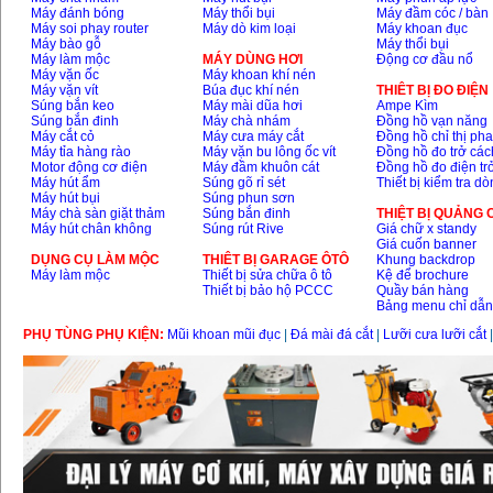
Máy đánh bóng
Máy thổi bụi
Máy đầm cóc / bàn
Máy soi phay router
Máy dò kim loại
Máy khoan đục
Máy bào gỗ
Máy thổi bụi
Máy làm mộc
MÁY DÙNG HƠI
Động cơ đầu nổ
Máy vặn ốc
Máy khoan khí nén
Máy vặn vít
Búa đục khí nén
THIÊT BỊ ĐO ĐIỆN
Súng bắn keo
Máy mài dũa hơi
Ampe Kìm
Súng bắn đinh
Máy chà nhám
Đồng hồ vạn năng
Máy cắt cỏ
Máy cưa máy cắt
Đồng hồ chỉ thị ph
Máy tỉa hàng rào
Máy vặn bu lông ốc vít
Đồng hồ đo trở các
Motor động cơ điện
Máy đầm khuôn cát
Đồng hồ đo điện tr
Máy hút ẩm
Súng gõ rỉ sét
Thiết bị kiểm tra d
Máy hút bụi
Súng phun sơn
Máy chà sàn giặt thảm
Súng bắn đinh
THIỆT BỊ QUẢNG
Máy hút chân không
Súng rút Rive
Giá chữ x standy
Giá cuốn banner
DỤNG CỤ LÀM MỘC
THIÊT BỊ GARAGE ÔTÔ
Khung backdrop
Máy làm mộc
Thiết bị sửa chữa ô tô
Kệ để brochure
Thiết bị bảo hộ PCCC
Quầy bán hàng
Bảng menu chỉ dẫ
PHỤ TÙNG PHỤ KIỆN:
Mũi khoan mũi đục
|
Đá mài đá cắt
|
Lưỡi cưa lưỡi cắt