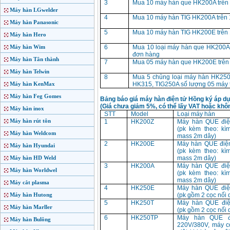
3
Mua 10 máy hàn que HK200A trên
Máy hàn LGwelder
4
Mua 10 máy hàn TIG HK200A trên 
Máy hàn Panasonic
5
Mua 10 máy hàn TIG HK200E trên
Máy hàn Hero
Máy hàn Wim
6
Mua 10 loại máy hàn que HK200A 
đơn hàng
Máy hàn Tân thành
7
Mua 05 máy hàn que HK200E trên
Máy hàn Telwin
8
Mua 5 chủng loại máy hàn HK25
Máy hàn KenMax
HK315, TIG250A số lượng 05 máy 
Máy hàn Feg Gomes
Bảng báo giá máy hàn điện tử Hồng ký áp dụ
(Giá chưa giảm 5%, có thể lấy VAT hoặc khô
Máy hàn inox
STT
Model
Loại máy hàn
Máy hàn rút tôn
1
HK200Z
Máy hàn QUE điệ
(pk kèm theo: kì
Máy hàn Weldcom
mass 2m dây)
2
HK200E
Máy hàn QUE điệ
Máy hàn Hyundai
(pk kèm theo: kì
Máy hàn HD Weld
mass 2m dây)
3
HK200A
Máy hàn QUE điệ
Máy hàn Worldwel
(pk kèm theo: kì
mass 2m dây)
Máy cắt plasma
4
HK250E
Máy hàn QUE điệ
Máy hàn Hutong
(pk gồm 2 cọc nối 
5
HK250T
Máy hàn QUE điệ
Máy hàn Marller
(pk gồm 2 cọc nối 
6
HK250TP
Máy hàn QUE đ
Máy hàn Bulông
220V/380V, máy c