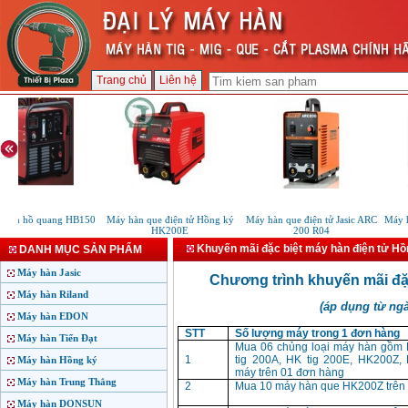
Trang chủ
Liên hệ
 hàn hồ quang HB150
Máy hàn que điện tử Hồng ký
Máy hàn que điện tử Jasic ARC
Máy hà
HK200E
200 R04
Khuyến mãi đặc biệt máy hàn điện tử Hồ
DANH MỤC SẢN PHẨM
Máy hàn Jasic
Chương trình khuyến mãi đặ
Máy hàn Riland
(áp dụng từ ngà
Máy hàn EDON
STT
Số lượng máy trong 1 đơn hàng
Máy hàn Tiến Đạt
Mua 06 chủng loại máy hàn gồm
1
tig 200A, HK tig 200E, HK200Z
Máy hàn Hồng ký
máy trên 01 đơn hàng
Máy hàn Trung Thắng
2
Mua 10 máy hàn que HK200Z trên
Máy hàn DONSUN