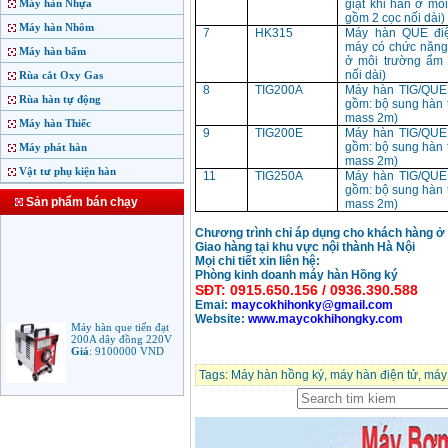
Máy hàn Nhựa
giật khi hàn ở mô
gồm 2 cọc nối dài)
Máy hàn Nhôm
7
HK315
Máy hàn QUE điệ
máy có chức năng 
Máy hàn bấm
ở môi trường ẩm 
nối dài)
Rùa cắt Oxy Gas
8
TIG200A
Máy hàn TIG/QUE
Rùa hàn tự động
gồm: bộ sung hàn t
mass 2m)
Máy hàn Thiếc
9
TIG200E
Máy hàn TIG/QUE
gồm: bộ sung hàn t
Máy phát hàn
mass 2m)
Vật tư phụ kiện hàn
11
TIG250A
Máy hàn TIG/QUE
gồm: bộ sung hàn t
Sản phẩm bán chạy
mass 2m)
Chương trình chỉ áp dụng cho khách hàng ở
Giao hàng tại khu vực nội thành Hà Nội
Mọi chi tiết xin liên hệ:
Phòng kinh doanh máy hàn Hồng ký
SĐT: 0915.650.156 / 0936.390.588
Emai:
maycokhihonky@gmail.com
Website:
www.maycokhihongky.com
Máy hàn que tiến đạt
200A dây đồng 220V
Giá
:
9100000
VND
Tags:
Máy hàn hồng ký
,
máy hàn điện tử
,
máy 
Máy hàn que điện tử
Jasic ARC 200 R04
Giá
:
5100000
VND