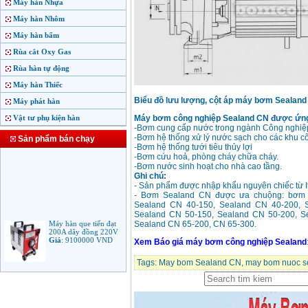
Máy hàn Nhựa
Máy hàn Nhôm
Máy hàn bấm
Rùa cắt Oxy Gas
Rùa hàn tự động
Máy hàn Thiếc
Biểu đồ lưu lượng, cột áp máy bơm Sealan
Máy phát hàn
Vật tư phụ kiện hàn
Máy bơm công nghiệp Sealand CN được ứng d
-Bơm cung cấp nước trong ngành Công nghiệ
-Bơm hệ thống xử lý nước sạch cho các khu c
Sản phẩm bán chạy
-Bơm hệ thống tưới tiêu thủy lợi
-Bơm cứu hoả, phòng cháy chữa cháy.
-Bơm nước sinh hoạt cho nhà cao tầng.
Ghi chú:
- Sản phẩm được nhập khẩu nguyên chiếc từ It
- Bơm Sealand CN được ưa chuộng: bơm 
Sealand CN 40-150, Sealand CN 40-200, 
Sealand CN 50-150, Sealand CN 50-200, S
Máy hàn que tiến đạt
Sealand CN 65-200, CN 65-300.
200A dây đồng 220V
Giá
:
9100000
VND
Xem
Báo giá máy bơm công nghiệp Sealand
Tags:
May bom Sealand CN
,
may bom nuoc s
Máy hàn que điện tử
Jasic ARC 200 R04
Giá
:
5100000
VND