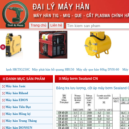
Trang chủ
Liên hệ
TIG lạnh HKTIG250C
Máy phát hàn hồ quang HB150
Máy sấy que hàn 60kg DYH-60
Máy h
Máy bơm Sealand CN
DANH MỤC SẢN PHẨM
Máy hàn Jasic
Bảng tra lưu lượng, cột áp máy bơm Sealand
Máy hàn Riland
Máy hàn EDON
Máy hàn Tiến Đạt
Máy hàn Hồng ký
Máy hàn Trung Thắng
Máy hàn DONSUN