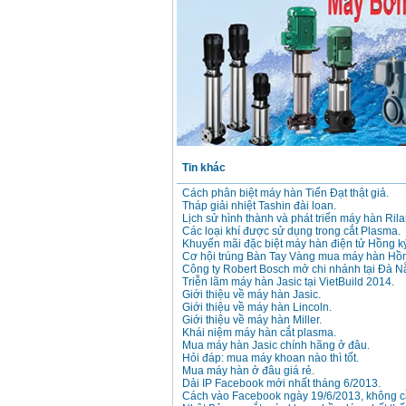
Máy hàn que điện tử
Hồng ký HK 200Z
Giá
:
2770000
VND
Bình khí Co2, chai khí
co2 hàn Mig
Giá
:
1750000
VND
Tin khác
Máy hàn tig nhôm
Cách phân biệt máy hàn Tiến Đạt thật giả.
Hero AFT 300 AC/DC
Tháp giải nhiệt Tashin đài loan.
Giá
:
50500000
VND
Lịch sử hình thành và phát triển máy hàn Rila
Các loại khí được sử dụng trong cắt Plasma.
Khuyến mãi đặc biệt máy hàn điện tử Hồng k
Cơ hội trúng Bàn Tay Vàng mua máy hàn Hồn
Công ty Robert Bosch mở chi nhánh tại Đà N
Máy hàn que điện tử
KenMax ARC 315
Triễn lãm máy hàn Jasic tại VietBuild 2014.
Giá
:
3550000
VND
Giới thiệu về máy hàn Jasic.
Giới thiệu về máy hàn Lincoln.
Giới thiệu về máy hàn Miller.
Khái niệm máy hàn cắt plasma.
Mua máy hàn Jasic chính hãng ở đâu.
Máy hàn bấm Hồng
ký HB4KB (4KVA)
Hỏi đáp: mua máy khoan nào thì tốt.
Giá
:
14500000
VND
Mua máy hàn ở đâu giá rẻ.
Dải IP Facebook mới nhất tháng 6/2013.
Cách vào Facebook ngày 19/6/2013, không cầ