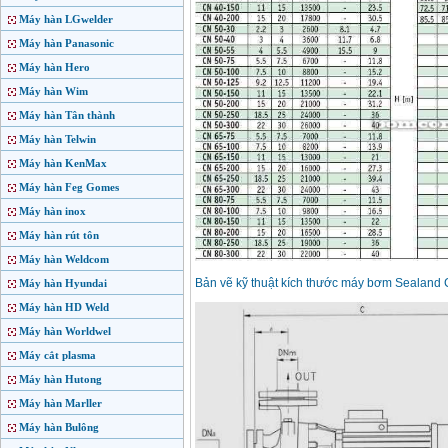
Máy hàn LGwelder
Máy hàn Panasonic
Máy hàn Hero
Máy hàn Wim
Máy hàn Tân thành
Máy hàn Telwin
Máy hàn KenMax
Máy hàn Feg Gomes
Máy hàn inox
Máy hàn rút tôn
Máy hàn Weldcom
Bản vẽ kỹ thuật kích thước máy bơm Sealand
Máy hàn Hyundai
Máy hàn HD Weld
Máy hàn Worldwel
Máy cắt plasma
Máy hàn Hutong
Máy hàn Marller
Máy hàn Bulông