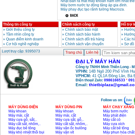
Nhật Bản ra mắt máy khoan hầm lớn nhất thế 
Máy bơm nước tự động tăng áp gia đình.
Dây cáp hàn Samwon
Máy phay đục tạo rãnh tường Macroza.
Korea
Giá
:
105000
VND
Thông tin công ty
Chính sách công ty
Hỗ trợ 
»
Giới thiệu công ty
»
Chính sách bảo mật
»
Hướng
Máy hàn que điện tử
»
Tầm nhìn công ty
»
Chính sách bảo hành
»
Hướng
Jasic ZX7 200E
Giá
:
2800000
VND
»
Quan điểm kinh doanh
»
Chinh sách đổi trả hàng
»
Các h
»
Cơ hội nghề nghiệp
»
Chính sách vận chuyển
»
Sơ đồ
Lượt truy cập: 9395073
Trang chủ
Liên hệ
Máy hàn tig que Jasic
ĐẠI LÝ MÁY HÀN
tig 200A (W223)
Giá
:
6800000
VND
Công ty TNHH Minh Thiên Long - 
VPHN:
14B Ngõ 200 Phố Vĩnh Hư
VPHCM:
41 QL1A Đông Lân, Bà 
Điện thoại/ Zalo:
0986166533
*
091
thietbiplaza@gmail.c
Email:
Follow us on
:
MÁY DÙNG ĐIỆN
MÁY DÙNG PIN
MÁY CHẠY XĂNG 
Máy khoan
Máy khoan
Máy bơm nước
Máy mài, cắt
Máy mài, cắt
Máy phát điện
Máy cưa gỗ, sắt,..
Máy cưa sắt, gỗ,..
Máy cắt cỏ
Máy cắt sắt, nhôm,..
Máy cắt sắt, nhôm,..
Máy cưa xích
Máy đục bê tông
Máy vặn ốc bulông
Máy cắt bê tông
Máy khò nhiệt thổi bụi
Máy vặn vít
Máy phun hóa chất