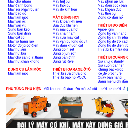
Máy chà nhám
Máy hút bụi
Máy phun áp lực
Máy đánh bóng
Máy thổi bụi
Máy đầm cóc / bàn
Máy soi phay router
Máy dò kim loại
Máy khoan đục
Máy bào gỗ
Máy thổi bụi
Máy làm mộc
MÁY DÙNG HƠI
Động cơ đầu nổ
Máy vặn ốc
Máy khoan khí nén
Máy vặn vít
Búa đục khí nén
THIÊT BỊ ĐO ĐIỆN
Súng bắn keo
Máy mài dũa hơi
Ampe Kìm
Súng bắn đinh
Máy chà nhám
Đồng hồ vạn năng
Máy cắt cỏ
Máy cưa máy cắt
Đồng hồ chỉ thị ph
Máy tỉa hàng rào
Máy vặn bu lông ốc vít
Đồng hồ đo trở các
Motor động cơ điện
Máy đầm khuôn cát
Đồng hồ đo điện tr
Máy hút ẩm
Súng gõ rỉ sét
Thiết bị kiểm tra d
Máy hút bụi
Súng phun sơn
Máy chà sàn giặt thảm
Súng bắn đinh
THIỆT BỊ QUẢNG
Máy hút chân không
Súng rút Rive
Giá chữ x standy
Giá cuốn banner
DỤNG CỤ LÀM MỘC
THIÊT BỊ GARAGE ÔTÔ
Khung backdrop
Máy làm mộc
Thiết bị sửa chữa ô tô
Kệ để brochure
Thiết bị bảo hộ PCCC
Quầy bán hàng
Bảng menu chỉ dẫ
PHỤ TÙNG PHỤ KIỆN:
Mũi khoan mũi đục
|
Đá mài đá cắt
|
Lưỡi cưa lưỡi cắt