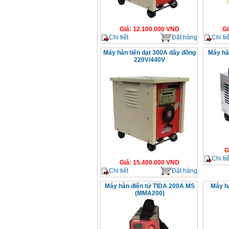
Giá
:
12.100.000
VND
Gi
Chi tiết
Đặt hàng
Chi tiế
Máy hàn tiến đạt 300A dây đồng
Máy hà
220V/440V
G
Chi tiế
Giá
:
15.400.000
VND
Chi tiết
Đặt hàng
Máy hàn điện tử TIDA 200A MS
Máy h
(MMA200)