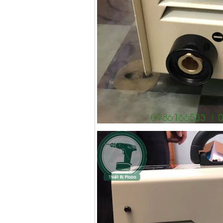
Máy hàn que điện tử
Hồng ký HK 200Z
Giá
:
2770000
VND
Bình khí Co2, chai khí
co2 hàn Mig
Giá
:
1750000
VND
Máy hàn tig nhôm
Hero AFT 300 AC/DC
Giá
:
50500000
VND
Máy hàn que điện tử
KenMax ARC 315
Giá
:
3550000
VND
Máy hàn bấm Hồng
ký HB4KB (4KVA)
Giá
:
14500000
VND