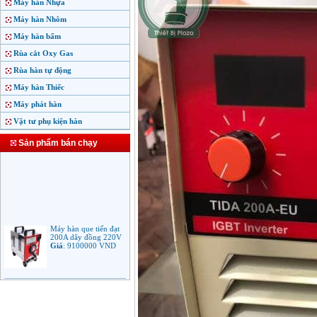
Máy hàn Nhựa
Máy hàn Nhôm
Máy hàn bấm
Rùa cắt Oxy Gas
Rùa hàn tự động
Máy hàn Thiếc
Máy phát hàn
Vật tư phụ kiện hàn
Sản phẩm bán chạy
Máy hàn que tiến đạt
200A dây đồng 220V
Giá
:
9100000
VND
Máy hàn que điện tử
Jasic ARC 200 R04
Giá
:
5100000
VND