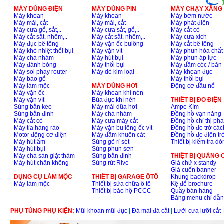
MÁY DÙNG ĐIỆN
MÁY DÙNG PIN
MÁY CHẠY XĂNG 
Máy khoan
Máy khoan
Máy bơm nước
Máy mài, cắt
Máy mài, cắt
Máy phát điện
Máy cưa gỗ, sắt,..
Máy cưa sắt, gỗ,..
Máy cắt cỏ
Máy cắt sắt, nhôm,..
Máy cắt sắt, nhôm,..
Máy cưa xích
Máy đục bê tông
Máy vặn ốc bulông
Máy cắt bê tông
Máy khò nhiệt thổi bụi
Máy vặn vít
Máy phun hóa chất
Máy chà nhám
Máy hút bụi
Máy phun áp lực
Máy đánh bóng
Máy thổi bụi
Máy đầm cóc / bàn
Máy soi phay router
Máy dò kim loại
Máy khoan đục
Máy bào gỗ
Máy thổi bụi
Máy làm mộc
MÁY DÙNG HƠI
Động cơ đầu nổ
Máy vặn ốc
Máy khoan khí nén
Máy vặn vít
Búa đục khí nén
THIÊT BỊ ĐO ĐIỆN
Súng bắn keo
Máy mài dũa hơi
Ampe Kìm
Súng bắn đinh
Máy chà nhám
Đồng hồ vạn năng
Máy cắt cỏ
Máy cưa máy cắt
Đồng hồ chỉ thị ph
Máy tỉa hàng rào
Máy vặn bu lông ốc vít
Đồng hồ đo trở các
Motor động cơ điện
Máy đầm khuôn cát
Đồng hồ đo điện tr
Máy hút ẩm
Súng gõ rỉ sét
Thiết bị kiểm tra d
Máy hút bụi
Súng phun sơn
Máy chà sàn giặt thảm
Súng bắn đinh
THIỆT BỊ QUẢNG
Máy hút chân không
Súng rút Rive
Giá chữ x standy
Giá cuốn banner
DỤNG CỤ LÀM MỘC
THIÊT BỊ GARAGE ÔTÔ
Khung backdrop
Máy làm mộc
Thiết bị sửa chữa ô tô
Kệ để brochure
Thiết bị bảo hộ PCCC
Quầy bán hàng
Bảng menu chỉ dẫ
PHỤ TÙNG PHỤ KIỆN:
Mũi khoan mũi đục
|
Đá mài đá cắt
|
Lưỡi cưa lưỡi cắt