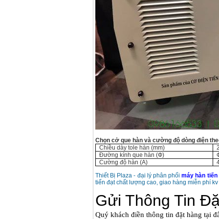
Dây cáp hàn Samwon
Korea
Giá
:
105000
VND
Máy hàn que điện tử
Jasic ZX7 200E
Giá
:
2800000
VND
Máy hàn tig que Jasic
tig 200A (W223)
Giá
:
6800000
VND
Chọn cở que hàn và cường độ dòng điện the
Chiều dày tole hàn (mm)
Đường kính que hàn (Ф)
Cường độ hàn (A)
Thiết Bị Plaza - đại lý phân phối
máy hàn tiến
tiến đạt chất lượng cao, giao hàng miễn phí kv