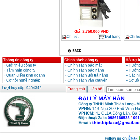
Giá
:
2.750.000
VND
Chi tiết
Đặt hàng
Chi tiế
Thông tin công ty
Chính sách công ty
Hỗ trợ 
»
Giới thiệu công ty
»
Chính sách bảo mật
»
Hướng
»
Tầm nhìn công ty
»
Chính sách bảo hành
»
Hướng
»
Quan điểm kinh doanh
»
Chinh sách đổi trả hàng
»
Các h
»
Cơ hội nghề nghiệp
»
Chính sách vận chuyển
»
Sơ đồ
Lượt truy cập: 9404342
Trang chủ
Liên hệ
ĐẠI LÝ MÁY HÀN
Công ty TNHH Minh Thiên Long - 
VPHN:
14B Ngõ 200 Phố Vĩnh Hư
VPHCM:
41 QL1A Đông Lân, Bà 
Điện thoại/ Zalo:
0986166533
*
091
thietbiplaza@gmail.c
Email:
Follow us on
: