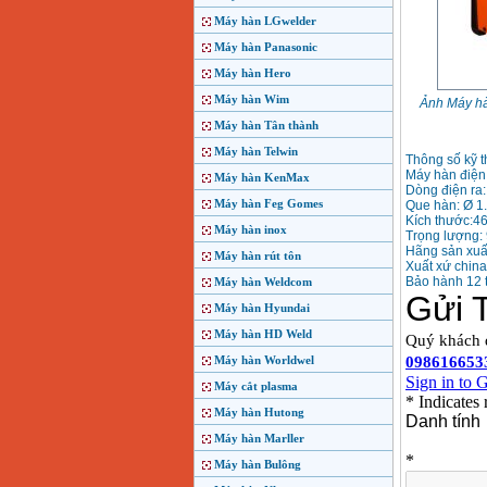
Máy hàn LGwelder
Máy hàn Panasonic
Máy hàn Hero
Máy hàn Wim
Ảnh Máy h
Máy hàn Tân thành
Máy hàn Telwin
Thông số kỹ t
Máy hàn điệ
Máy hàn KenMax
Dòng điện ra
Máy hàn Feg Gomes
Que hàn: Ø 1.6
Kích thước:
Máy hàn inox
Trọng lượng: 
Hãng sản xu
Máy hàn rút tôn
Xuất xứ china
Bảo hành 12 
Máy hàn Weldcom
Máy hàn Hyundai
Máy hàn HD Weld
Máy hàn Worldwel
Máy cắt plasma
Máy hàn Hutong
Máy hàn Marller
Máy hàn Bulông