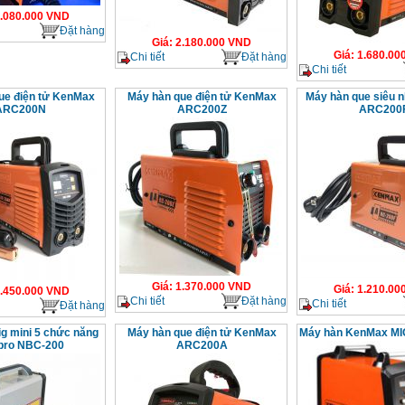
.080.000
VND
Đặt hàng
Giá
:
2.180.000
VND
Giá
:
1.680.00
Chi tiết
Đặt hàng
Chi tiết
ue điện tử KenMax
Máy hàn que điện tử KenMax
Máy hàn que siêu 
ARC200N
ARC200Z
ARC200
Giá
:
1.370.000
VND
Giá
:
1.210.00
.450.000
VND
Chi tiết
Đặt hàng
Chi tiết
Đặt hàng
g mini 5 chức năng
Máy hàn que điện tử KenMax
Máy hàn KenMax M
pro NBC-200
ARC200A