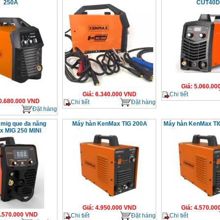
250A
CUT40D
Giá
:
5.060.00
Chi tiết
Giá
:
6.340.000
VND
0.680.000
VND
Chi tiết
Đặt hàng
Đặt hàng
 mig que đa năng
Máy hàn KenMax TIG 200A
Máy hàn KenMax TI
 MIG 250 MINI
Giá
:
4.950.000
VND
Giá
:
4.570.00
.570.000
VND
Chi tiết
Đặt hàng
Chi tiết