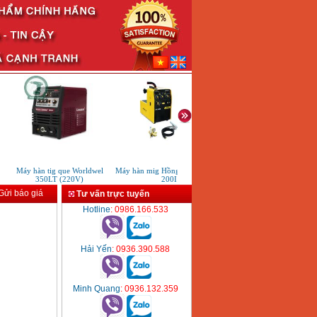
Máy hàn tig que Worldwel
Máy hàn mig Hồng Ký HK MIG
Máy hàn thiếc Hakko FX95
350LT (220V)
200I
ửi báo giá
Tư vấn trực tuyến
Hotline
: 0986.166.533
Hải Yến
: 0936.390.588
Minh Quang
: 0936.132.359