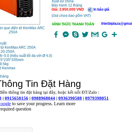
Xuất xứ china
Bảo hành 12 tháng
Giá
:
3.950.000
VND
In báo giá
(
Giá chưa bao gồm VAT
)
thietbiplaza@gmai
àn que điện tử KenMax ARC
250A
huật:
n tử KenMax ARC 250A
: 20-250A
–5.0 (hiệu suất tối đa với Ø 4.0)
465*235*335mm
9.5kg
ất Kenmax
tháng