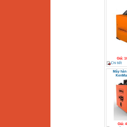
Dây cáp hàn Samwon
Korea
Giá
:
105000
VND
Máy hàn que điện tử
Jasic ZX7 200E
Giá
:
2800000
VND
Máy hàn tig que Jasic
tig 200A (W223)
Giá
:
6800000
VND
Giá
:
1
Chi tiết
Máy hàn
KenMax
Giá
:
4