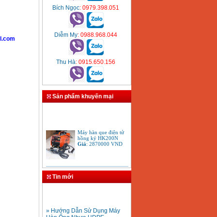
Bích Ngọc
: 0979.398.051
Diễm My
: 0988.968.044
l.com
Thu Hà
: 0915.650.156
Sản phẩm khuyến mại
Máy hàn que điện tử
hồng ký HK200N
Giá
:
2870000
VND
Tay cắt mỏ cắt đèn cắt
gió đá oxy gas
Tin mới
Acetylen
Giá
:
650000
VND
» Hướng Dẫn Sử Dụng Máy
Hàn Ống Nhựa HDPE