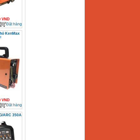
0
VND
Đặt hàng
nhỏ KenMax
F
0
VND
Đặt hàng
IG/ARC 350A