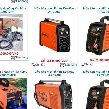
Đặt hàng
ig đa năng KenMax
Máy hàn que điện tử KenMax
Máy hàn que điện
G 200 MINI
ARC 250
ARC200
.000.000
VND
Đặt hàng
Giá
:
2.590.00
Giá
:
3.140.000
VND
Chi tiết
Chi tiết
Đặt hàng
g không khí KenMax
Máy hàn que điện tử KenMax
Máy hàn que điện
 200C MINI
ARC200I
ARC200