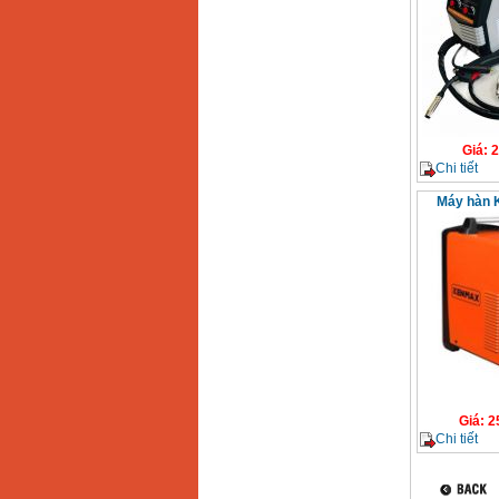
Giá
:
2
Chi tiết
Máy hàn 
Giá
:
2
Chi tiết