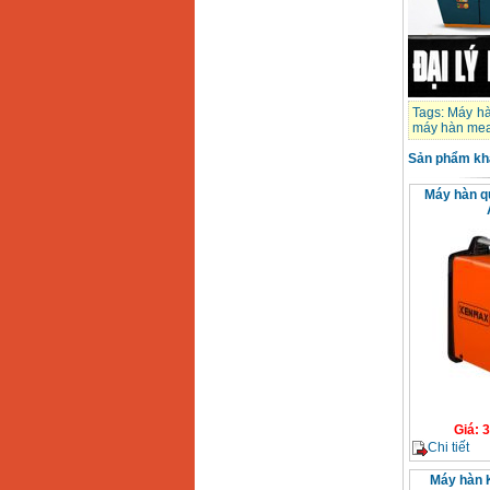
Máy hàn que điện tử
Hồng ký HK 200Z
Giá
:
2770000
VND
Tags:
Máy hà
Bình khí Co2, chai khí
máy hàn mea
co2 hàn Mig
Giá
:
1750000
VND
Sản phẩm kh
Máy hàn q
Máy hàn tig nhôm
Hero AFT 300 AC/DC
Giá
:
50500000
VND
Máy hàn que điện tử
KenMax ARC 315
Giá
:
3550000
VND
Máy hàn bấm Hồng
ký HB4KB (4KVA)
Giá
:
3
Giá
:
14500000
VND
Chi tiết
Máy hàn