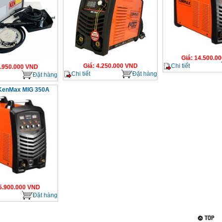
Giá
:
14.500.00
Chi tiết
Giá
:
4.250.000
VND
.950.000
VND
Chi tiết
Đặt hàng
Đặt hàng
KenMax MIG 350A
5.900.000
VND
Đặt hàng