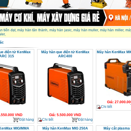
n tiến đạt
,
máy hàn tân thành
,
máy hàn jasic
,
máy hàn muller
,
máy hàn miller
,
máy
ler
,
ác
ue điện tử KenMax
Máy hàn que điện tử KenMax
Máy hàn KenMax M
ARC 315
ARC400
Giá
:
27.000.00
Chi tiết
.550.000
VND
Giá
:
5.500.000
VND
Đặt hàng
Chi tiết
Đặt hàng
 KenMax MIG/MMA
Máy hàn KenMax MIG 250A
Máy cắt plasma