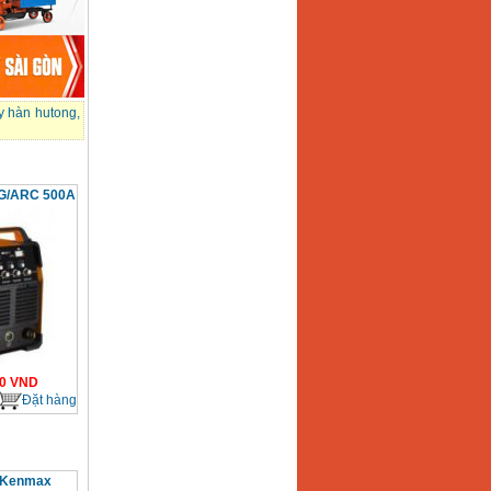
 hàn hutong
,
IG/ARC 500A
0
VND
Đặt hàng
 Kenmax