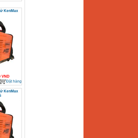
 tử KenMax
0
VND
Đặt hàng
 tử KenMax
S