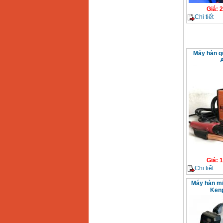
Giá
:
2
Chi tiết
Máy hàn q
Giá
:
1
Chi tiết
Máy hàn mi
Ken