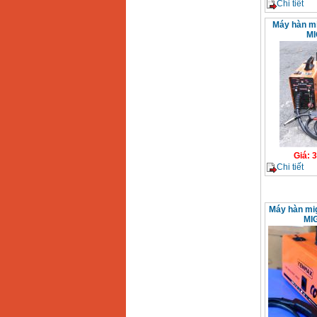
Chi tiết
Máy hàn m
MI
Giá
:
3
Chi tiết
Máy hàn mi
MIG