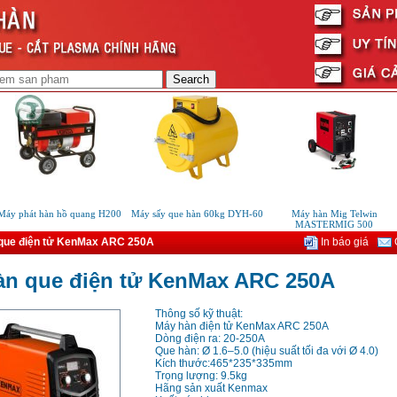
y phát hàn hồ quang H200
Máy sấy que hàn 60kg DYH-60
Máy hàn Mig Telwin
MASTERMIG 500
que điện tử KenMax ARC 250A
In báo giá
G
àn que điện tử KenMax ARC 250A
Thông số kỹ thuật:
Máy hàn điện tử KenMax ARC 250A
Dòng điện ra: 20-250A
Que hàn: Ø 1.6–5.0 (hiệu suất tối đa với Ø 4.0)
Kích thước:465*235*335mm
Trọng lượng: 9.5kg
Hãng sản xuất Kenmax