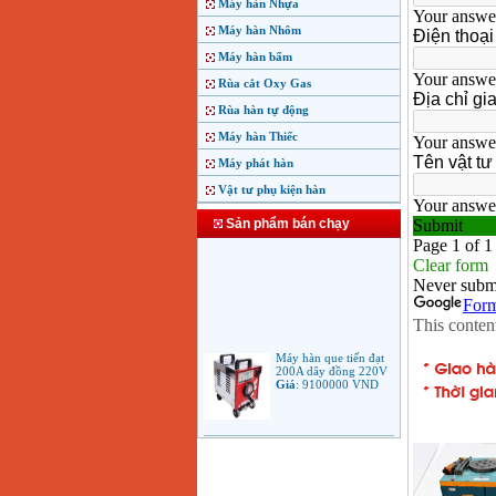
Máy hàn Nhựa
Máy hàn Nhôm
Máy hàn bấm
Rùa cắt Oxy Gas
Rùa hàn tự động
Máy hàn Thiếc
Máy phát hàn
Vật tư phụ kiện hàn
Sản phẩm bán chạy
Máy hàn que tiến đạt
200A dây đồng 220V
Giá
:
9100000
VND
Máy hàn que điện tử
Jasic ARC 200 R04
Giá
:
5100000
VND