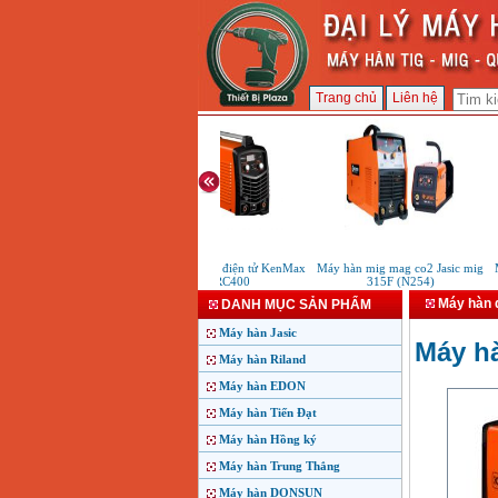
Trang chủ
Liên hệ
Máy hàn que điện tử KenMax
Máy hàn mig mag co2 Jasic mig
Má
ARC400
315F (N254)
Máy hàn 
DANH MỤC SẢN PHẨM
Máy hàn Jasic
Máy h
Máy hàn Riland
Máy hàn EDON
Máy hàn Tiến Đạt
Máy hàn Hồng ký
Máy hàn Trung Thắng
Máy hàn DONSUN